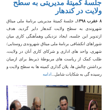
جلسۀ کمیتۀ مدیریتی به سطح
ولایت در کندهار
۸
عقرب
۱۳۹۸ـ
جلسۀ کمیتۀ مدیریتی برنامۀ ملی میثاق
شهروندی به سطح ولایت کندهار دایر گردید. هدف
ازتدویر این جلسه، ایجاد نزدیکی وهمآهنگی
کاری میان
شوراهای انکشافی برنامۀ ملی میثاق شهروندی روستایی/
شهری، واحد های اداری و شرکای کاری آنان در ولایت،
طلب کمک از ریاست های مربوطۀ ذیربط برای ازمیان
برداشتن چالش ها، پلان گذاری کمیته ها به سطح ولایت و
رسیده گی به شکایات شامل
...
ادامه