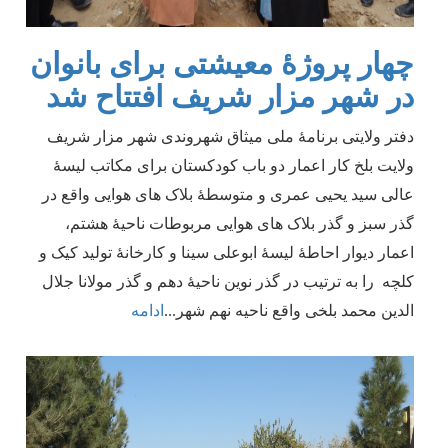
چهار پروژۀ معیشتی برای بانوان
در شهر مزار شریف افتتاح شد
دفتر ولایتی برنامۀ ملی میثاق شهروندی شهر مزار شریف
ولایت بلخ کار اعمار دو باب کودکستان برای مکاتب لیسۀ
عالی سید یحیی عمری و متوسطۀ بلاک های هوایی واقع در
گذر سبز و گذر بلاک های هوایی مربوطات ناحیۀ هشتم،
اعمار دیوار احاطۀ لیسۀ ابوعلی سینا و کارخانۀ تولید کیک و
کلچه را به ترتیب در گذر نوین ناحیۀ دهم و گذر مولانا جلال
الدین محمد بلخی واقع ناحیه نهم شهر
...
ادامه