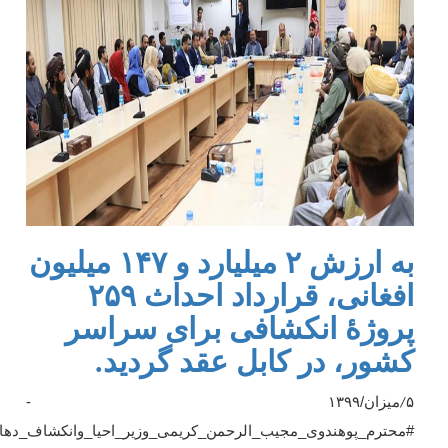
به ارزش ۲ میلیارد و ۱۴۷ میلیون
افغانی، قرارداد احداث ۲۵۹
پروژۀ انکشافی برای سراسر
کشور، در کابل عقد گردید.
۵
میزان/
۱۳۹۹ -
/
#
محترم_پوهندوی_مجیب_الرحمن_کریمی_وزیر_احیا_وانکشاف_دهات