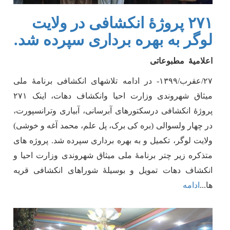
۲۷۱ پروژۀ انکشافی در ولایت
لوگر به بهره برداری سپرده شد.
اعلامیۀ مطبوعاتی
۲۷/عقرب/۱۳۹۹- در ادامه تلاشهای انکشافی برنامۀ ملی
میثاق شهروندی وزارت احیا وانکشاف دهات، اینک ۲۷۱
پروژۀ انکشافی درسکتورهای آبرسانی، آبیاری وترانسپورت،
در چهار ولسوالی (بره کی برک، پل علم، محمد آغه و خوشی)
ولایت لوگر، تکمیل و به بهره برداری سپرده شد. پروژه های
متذکره زیر چتر برنامۀ ملی میثاق شهروندی وزارت احیا و
انکشاف دهات تمویل و بوسیلۀ شوراهای انکشافی قریه
ها
...
ادامه