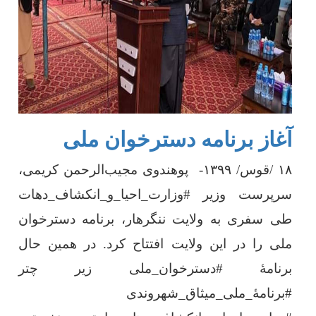
آغاز برنامه دسترخوان ملی
۱۸
/
قوس/
۱۳۹۹-
پوهندوی مجیب‌الرحمن کریمی،
سرپرست وزیر #وزارت_احیا_و_انکشاف_دهات
طی سفری به ولایت ننگرهار، برنامه‌ دسترخوان
ملی را در این ولایت افتتاح کرد. در همین حال
برنامۀ #دسترخوان_ملی زیر چتر
#برنامۀ_ملی_میثاق_شهروندی