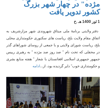
مژده" در چهار شهر بزرگ
کشور تدویر یافت
1 ثور 1400 هـ .خ
دفتر ولایتی برنامۀ ملی میثاق شهروندی شهر مزارشریف به
اتفاق مقام ولایت بلخ، ریاست های سکتوری حکومتداری محلی
بلخ، ریاست شورای ولایتی و با جمعی از روسای شوراهای گذر
در محفلی که تحت نام " صد روز صد مژده " به رهبری رییس
جمهور جمهوری اسلامی افغانستان با شعار " هفته منابع بشری
و حکومتداری خوب" دایر گردیده بود، از
...
ادامه