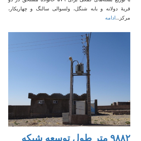
قریۀ
دولانه و
بابه ش
نگل
،
ولسوالی سالنگ و
چهاریکار،
مرکز
...
ادامه
۹۸۸۲ متر طول توسعه شبکه