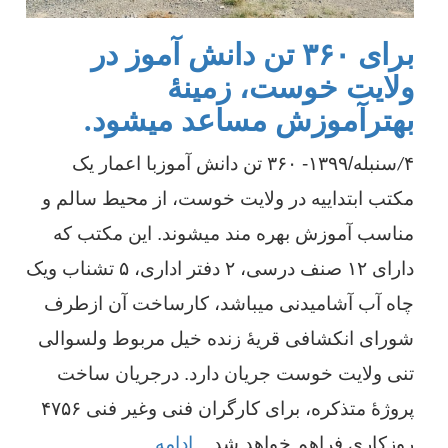
برای ۳۶۰ تن دانش آموز در
ولایت خوست، زمینۀ
بهترآموزش مساعد میشود.
۴
سنبله/۱۳۹۹- ۳۶۰ تن دانش آموزبا اعمار یک
/
مکتب ابتداییه در ولایت خوست، از محیط سالم و
مناسب آموزش بهره مند میشوند. این مکتب که
دارای ۱۲ صنف درسی، ۲ دفتر اداری، ۵ تشناب ویک
چاه آب آشامیدنی میباشد، کارساخت آن ازطرف
شورای انکشافی قریۀ زنده خیل مربوط ولسوالی
تنی ولایت خوست جریان دارد. درجریان ساخت
پروژۀ متذکره، برای کارگران فنی وغیر فنی ۴۷۵۶
روزکاری فراهم خواهد شد.
...
ادامه