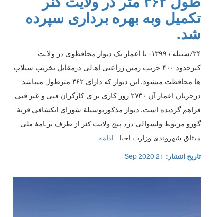
طول ۳۶۲ متر در ولایت کنر
تکمیل وبه بهره برداری سپرده
شد.
۲۴
سنبله /
۱۳۹۹-
با اعمار یک دیوار محافظوی در ولایت
/
کنرحدود
۴۰۰
جریب زمین زراعتی اهالی درمقابل تخریب سیلاب
ها محافظت میشود. این دیوار که دارای
۳۶۲
مترطول میباشد
درجریان اعمار آن
۲۷۳۰
روز کاری برای کارگران فنی و غیر فنی
فراهم گردیده است. دیوار مذکوربوسیلهٔ شورای انکشافی قریهٔ
گورو مربوط ولسوالی دره پیچ ولایت کنر از طرف برنامهٔ ملی
میثاق شهروندی وزارت احیا
...
ادامه
تاریخ انتشار:
21 Sep 2020