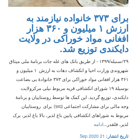
برای ۳۷۳ خانواده نیازمند به
ارزش ۱ میلیون و ۳۶۰ هزار
افغانی مواد خوراکی در ولایت
دایکندی توزیع شد.
۲۹
سنبله/۱۳۹۹ - از طریق بانک های غله جات برنامۀ ملی میثاق
/
شهروندی وزارت احیا و انکشاف دهات به ارزش ۱ میلیون و
۳۶۱ هزار افغانی مواد خوراکی برای ۳۷۳ خانوادۀ بی بضاعت
بوسیلهٔ ۱۹ شورای انکشافی قریه مربوط نیلی مرکزولایت
دایکندی، توزیع گردید. این کمک ها توسط روستاییان و برنامۀ
وجه مالی برای مشارکت اجتماعی
برای روستاییان
(SIG)
مربوط به شوراهای انکشافی پایین باغ لذیر، بالا باغ لذیر، یرک
لذیر، قلقدر
...
ادامه
تاریخ انتشار:
21 Sep 2020