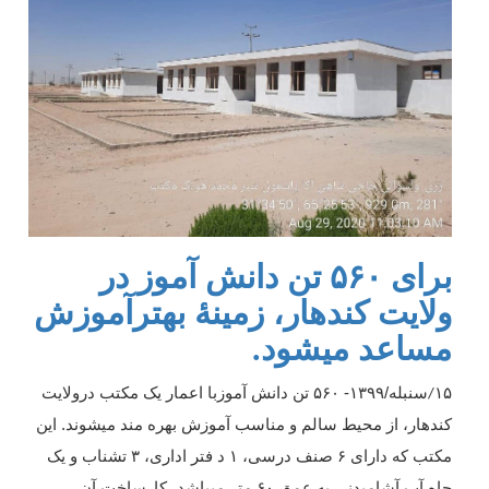
برای ۵۶۰ تن دانش آموز در
ولایت کندهار، زمینۀ بهترآموزش
مساعد میشود.
۱۵
سنبله/۱۳۹۹- ۵۶۰ تن دانش آموزبا اعمار یک مکتب درولایت
/
کندهار، از محیط سالم و مناسب آموزش بهره مند میشوند. این
مکتب که دارای ۶ صنف درسی، ۱ د فتر اداری، ۳ تشناب و یک
چاه آب آشامیدنی به عمق ۶۰ متر میباشد، کارساخت آن