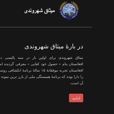
در بارۀ میثاق شهروندی
میثاق شهروندی برای اولین بار در سند پالیسی د
افغانستان بنام « حصول خود کفایی » معرفی گردیده ا
افغانستان تجربه موفقانۀ ۱۵ سالۀ برنامۀ انکشافی رو
را دارا بوده که برنامۀ همبستگی ملی از بارز ترین نمونه 
آن است.
ادامه