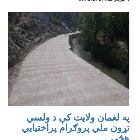
په لغمان ولایت کې د ولسي
تړون ملي پروګرام پراختیایي
هڅې