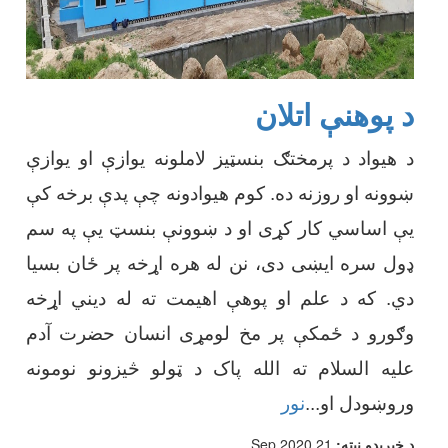
د پوهنې اتلان
د هیواد د پرمختګ بنسټیز لاملونه یوازې او یوازې
ښوونه او روزنه ده. کوم هیوادونه چې پدې برخه کې
یې اساسي کار کړی او د ښوونې بنسټ یې په سم
ډول سره ایښی دی، نن له هره اړخه پر ځان بسیا
دي. که د علم او پوهې اهیمت ته له دیني اړخه
وګورو د ځمکې پر مخ لومړی انسان حضرت آدم
علیه السلام ته الله پاک د ټولو څیزونو نومونه
وروښودل او
...
نور
د خپرېدو نیټه:
21 Sep 2020