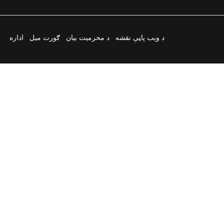
د ویب پاڼې نقشه
د محرمیت بیان
ګورت میل
اداره