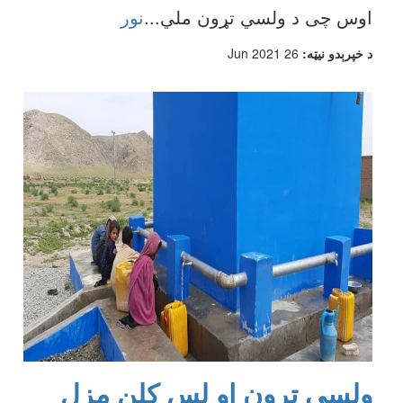
اوس چی د ولسي تړون ملي
...
نور
د خپرېدو نیټه:
26 Jun 2021
ولسي تړون او لس كلن مزل