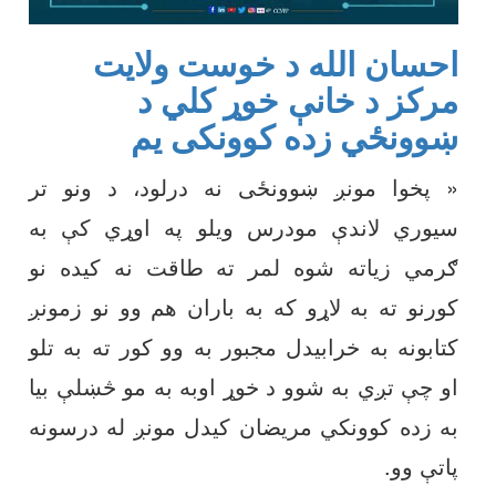
احسان الله د خوست ولایت
مرکز د خانې خوړ کلي د
ښوونځي زده کوونکی یم
« پخوا مونږ ښوونځی نه درلود، د ونو تر
سیوري لاندې مودرس ویلو په اوړي کې به
ګرمي زیاته شوه لمر ته طاقت نه کیده نو
کورنو ته به لاړو که به باران هم وو نو زمونږ
کتابونه به خرابیدل مجبور به وو کور ته به تلو
او چې تږي به شوو د خوړ اوبه به مو څښلې بیا
به زده کوونکي مریضان کیدل مونږ له درسونه
پاتې وو.