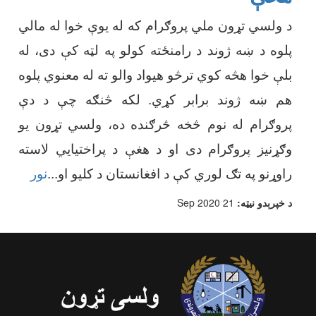
د ولسي تړون ملي پروګرام که له یوې خوا له مالي
پلوه د ښه ژوند د رامنځته کولو په لټه کې دی، له
بلې خوا هڅه کوي ترڅو هیواد والو ته له معنوي پلوه
هم ښه ژوند برابر کړي. لکه څنګه چې د دې
پروګرام له نوم څخه څرګنده ده، ولسي تړون یو
وګړنیز پروګرام دی او د هغې د پراختیایي لاسته
راوړنو په تګ لوري کې د افغانستان د کلیو او
...
نور
د خپرېدو نیټه:
21 Sep 2020