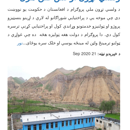
د ولس
ي
تړون ملي پروګرام د افغانستان د حکومت يو نو
و
ښت
دی چ
ې
موخه ي
ې
د پراختيايي شوراګانو له لار
ې
د
اړینو
بنسټيزو
پروژو او ټولنيزو خدمتونو وړاند
ې
کول
او پراختیایي کړنې ترسره
کول
دي.
دا پروګرام د دولت هغه ټولیزه هڅه ده چې غواړي د
ټولنو ترمینځ واټن له مینځه یوسي او خلک سره يوځای
...
نور
د خپرېدو نیټه:
21 Sep 2020