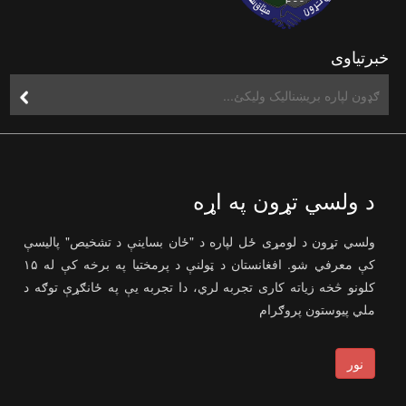
خبرتیاوی
د ولسي تړون په اړه
ولسي تړون د لومړی ځل لپاره د "ځان بساینې د تشخیص" پالیسې
کې معرفي شو. افغانستان د ټولنې د پرمختیا په برخه کې له ۱۵
کلونو څخه زیاته کاری تجربه لري، دا تجربه یې په ځانګړې توګه د
ملي پیوستون پروګرام
نور