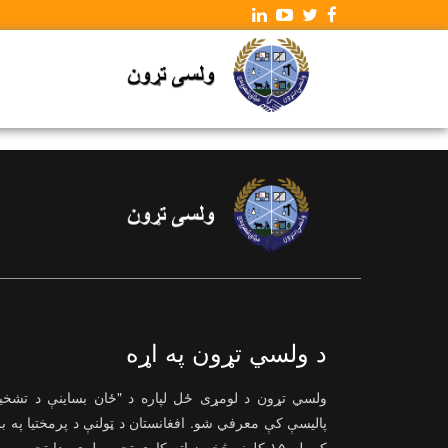
د ولسي تړون په اړه
ولسي تړون د لومړی ځل لپاره د "ځان بساینې د تشخ
پالیسې کې معرفي شو. افغانستان د ټولنې د پرمختیا په ب
کې له ۱۵ کلونو څخه زیاته کاری تجربه لري، دا تجربه ی