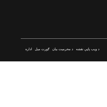
د ویب پاڼې نقشه
د محرمیت بیان
ګورت میل
اداره