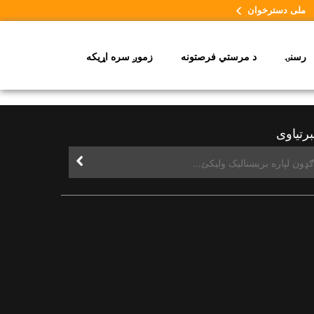
ملی دسترخوان
رسنۍ
د مرستي فرصتونه
زموږ سره اړیکه
رتیاوی