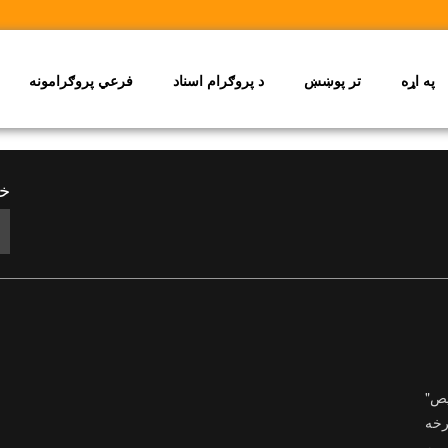
په اړه
تر پوښښ
د پروګرام اسناد
فرعي پروګرامونه
خب
یص"
رخه
ې په