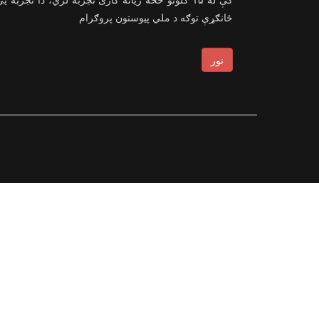
ځانګړې توګه د ملي پیوستون پروګرام
نور