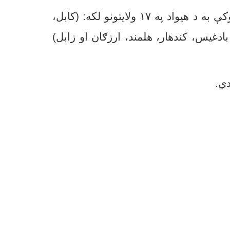
کې به د هیواد په
۱۷
ولایتونو لکه: (کابل،
ادغیس، کندهار، هلمند، ارزګان او زابل)
دي.