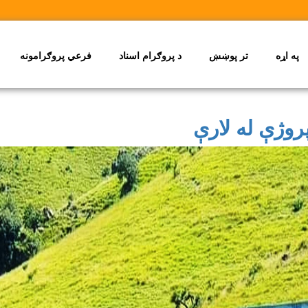
په اړه
تر پوښښ
د پروګرام اسناد
فرعي پروګرامونه
روژې له لارې