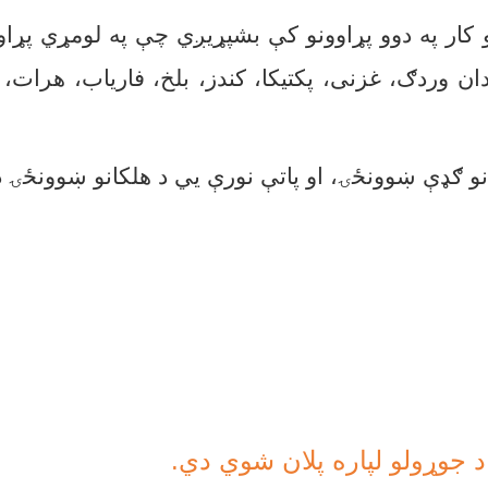
 کار په دوو پړاوونو کې بشپړیږي چې په لومړي پړاو
ن وردګ، غزنی، پکتیکا، کندز، بلخ، فاریاب، هرات، ب
انو ګډې ښوونځۍ، او پاتې نورې یي د هلکانو ښوونځۍ 
 جوړولو لپاره پلان شوي دي.