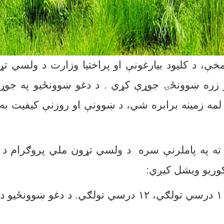
ې، د کلیود بیارغونې او پراختیا وزارت د ولسي ت
زره ښوونځۍ جوړې کړي . د دغو ښوونځیو په جوړیدو
 لمه زمینه برابره شي، د ښوونې او روزنې کیفیت به
و ته په پاملرنې سره د ولسي تړون ملي پروګرام د 
وریو ویشل کیږي:
درسي تولګي،
۱۲
درسي تولګي. د دغو ښوونځیو د ج