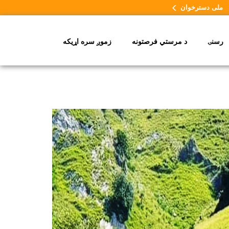
ملی دسترخوان
رسنۍ
د مرستي فرصتونه
زموږ سره اړیکه