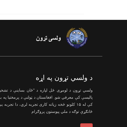
د ولسي تړون په اړه
ولسي تړون د لومړی ځل لپاره د "ځان بساینې د تشخ
پالیسې کې معرفي شو. افغانستان د ټولنې د پرمختیا په ب
کې له ۱۵ کلونو څخه زیاته کاری تجربه لري، دا تجربه ی
ځانګړې توګه د ملي پیوستون پروګرام