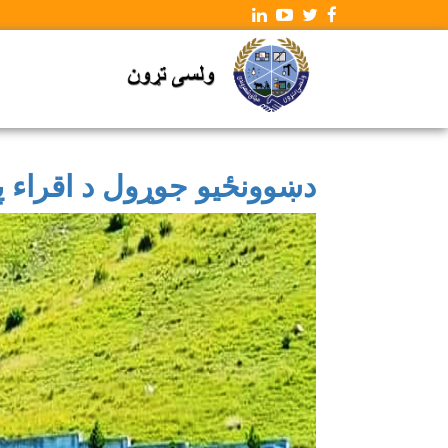
دښوونځیو جوړول د اقراء پ