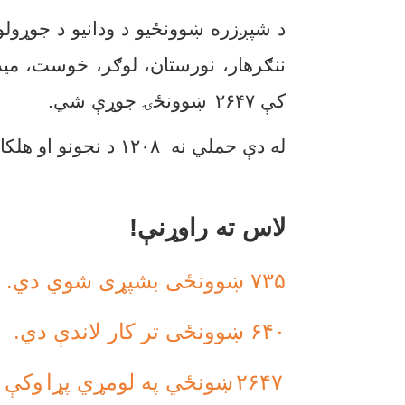
د شپږزره ښوونځیو د ودانیو د جوړولو
ننګرهار، نورستان، لوګر، خوست، میدا
کې
۲۶۴۷
ښوونځۍ جوړې شي.
له دې جملي نه
۱۲۰۸
د نجونو او هلک
لاس ته راوړنې!
۷۳۵ ښوونځی بشپړی شوي دي.
۶۴۰ ښوونځی تر کار لاندې دي.
۲۶۴۷
ښونځي په لومړي پړا
وکې د