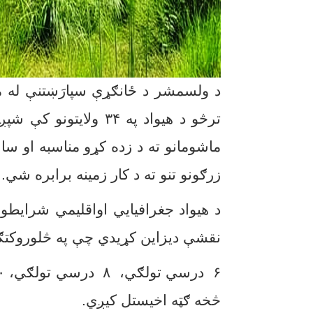
د ولسمشر د ځانګړې سپارَښتنې له مخ
تر
څو د هیواد په
۳۴
ولایتونو کې شپږ 
ماشومانو ته د زده کړو مناسبه او سا
زرګونو تنو ته د کار زمینه برابره شي.
د هیواد جغرافیایي اواقلیمي شرایط
نقشې دیزاین کړیدي چې په څلوروکتګ
۶
درسي تولګي،
۸
درسي تولګي،
۱۰
څخه ګ
ټ
ه اخیستل کیږي.