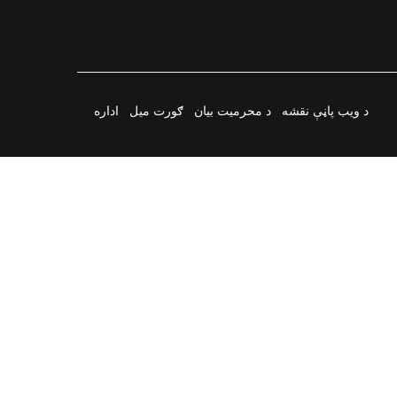
د ویب پاڼې نقشه
د محرمیت بیان
ګورت میل
اداره