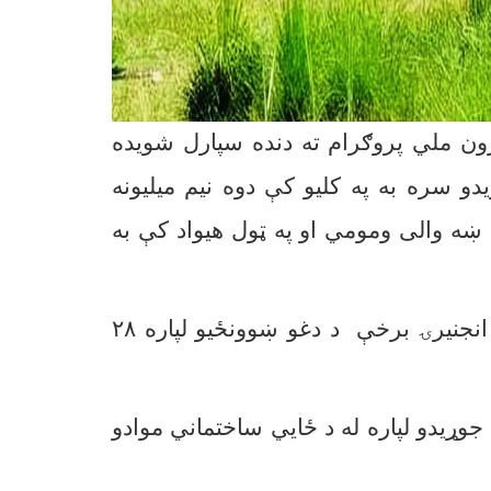
ړون ملي پروګرام ته دنده سپارل شویده
 سره به په کلیو کې دوه نیم میلیونه
 ښه والی ومومي او په ټول هیواد کې به
انجنیرۍ برخې د دغو ښوونځیو لپاره
۲۸
وړیدو لپاره له
د
ځایي ساختماني موادو