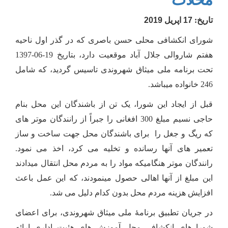
تاریخ:
17 اپریل 2019
شورای انکشافی محلی حسن باصری که در گذر اول ناحیه
هفتم شاروالی جلال آباد موقعیت دارد، بتاریخ 19-06-1397
تحت برنامه ملی میثاق شهروندی تاسیس گردید، که شامل
246 خانواده میباشد.
قبل از ایجاد این شورا، یک تن از باشندگان این محل بنام
حاجی نسیم مبلغ 300 افغانی را جبراً از رانندگان موتر های
که ریگ و جغل را برای باشندگان محل جهت ساخت و ساز
تعمیر های آنها رسانده و تخلیه می کرد، اخذ می نمود.
رانندگان موتر هنگامیکه مواد را به مردم محل انتقال میدادند
این مبلغ از آنها اهالی حصول مینمودند، که این عمل باعث
افزایش هزینه مردم محل بدون کدام دلیل می شد.
در جریان تطبیق برنامۀ ملی میثاق شهروندی، برای اعضای
شورا های انکشافی محل آموزش های
هئ
یت اداری ارا
ئه