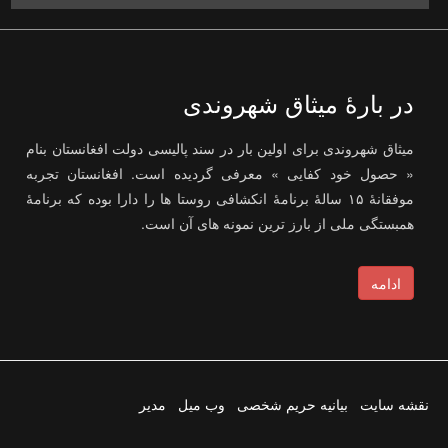
در بارۀ میثاق شهروندی
میثاق شهروندی برای اولین بار در سند پالیسی دولت افغانستان بنام
« حصول خود کفایی » معرفی گردیده است. افغانستان تجربه
موفقانۀ ۱۵ سالۀ برنامۀ انکشافی روستا ها را دارا بوده که برنامۀ
همبستگی ملی از بارز ترین نمونه های آن است.
ادامه
نقشه سایت
بیانیه حریم شخصی
وب میل
مدیر