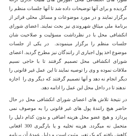
گردیده و برای آنها توضیح
ات
داده شد تا آنها جلسات منظم را
برگزار نمایند و در مورد موضوعات و مسا
ئ
ل محلی فراتر از
برنامۀ ملی میثاق شهروندی نیز بحث نمایند. اعضای شورای
انکشافی محل با در نظرداشت مسؤلیت و صلاحیت شان
جلسات منظم را برگزار مینمودند.
در یکی از جلسات
موضوع اخذ پول اجباری از رانندگان نیز مطرح گردید. اعضای
شورای انکشافی محل تصمیم گرفتند تا با حاجی نسیم
ملاقات نموده و وی را توصیه نمایند تا این عمل غیر قانونی را
دیگر انجام نه دهد و آنها تصمیم گرفتند که دیگر وی را اجازه
ندهند تا در داخل محل این عمل را ادامه دهد.
در نتیجۀ تلاش های اعضای شورای انکشافی محل در حال
حاضر هیچ رانندۀ پول های غیر قانونی را به موصوف نمی
پردازد و
هیچ عضو محل هزینه اضافی و بدون کدام دلیل را
متحمل
نه
میگردد. هزینه تخلیه و یا بارگیری 300 افغانی
کاهش یافته که یک تغیر مثبت است
و
دلیل عمدۀ آن برنامه