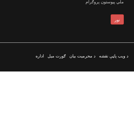
ملي پیوستون پروګرام
نور
د ویب پاڼې نقشه
د محرمیت بیان
ګورت میل
اداره