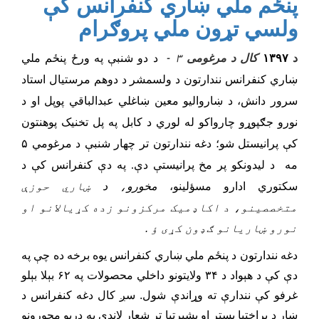
پنځم ملي ښاري کنفرانس کې
ولسي تړون ملي پروګرام
د
۱۳۹۷
کال د مرغومی
۳ -
د دو شنبې په ورځ پنځم ملي
ښاري کنفرانس نندارتون د ولسمشر د دوهم مرستیال استاد
سرور دانش، د ښاروالیو معین ښاغلي عبدالباقي پوپل او د
نورو جګپوړو چارواکو له لوري د کابل په پل تخنیک پوهنتون
کې پرانیستل شو؛ دغه نندارتون تر چهار شنبې د مرغومي ۵
مه د لیدونکو پر مخ پرانیستې دې. په دې کنفرانس کې د
مخورو
،
د
ښاري حوزې
سکتوري ادارو مسؤلینو،
متخصصینو، د اکاډمیک مرکزونو زده کړیالانو او
نورو ښاریانو ګډون کړی ؤ .
دغه نندارتون د پنځم ملي ښاري کنفرانس یوه برخه ده چې په
دې کې د هېواد د ۳۴ ولایتونو داخلي محصولات په ۶۲ بېلا بېلو
غرفو کې نندارې ته وړاندې شول. سږ کال دغه کنفرانس د
ښار د پراختیا بستر او بشپړتیا تر شعار لاندې په درېو محورونو