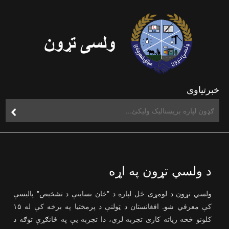
خبرتیاوی
د ولسي تړون په اړه
ولسي تړون د لومړی ځل لپاره د "ځان بساینې د تشخیص" پالیسې
کې معرفي شو. افغانستان د ټولنې د پرمختیا په برخه کې له ۱۵
کلونو څخه زیاته کاری تجربه لري، دا تجربه یې په ځانګړې توګه د