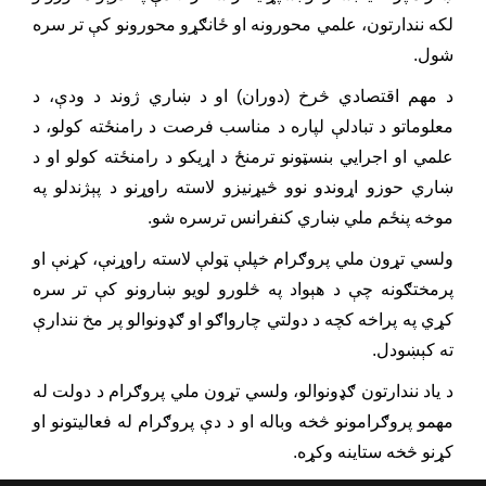
لکه نندارتون، علمي محورونه او ځانګړو محورونو کې تر سره
شول.
د مهم اقتصادي څرخ (دوران) او د ښاري ژوند د ودې، د
معلوماتو د تبادلې لپاره د مناسب فرصت د رامنځته کولو، د
علمي او اجرایي بنسټونو ترمنځ د اړیکو د رامنځته کولو او د
ښاري حوزو اړوندو نوو څیړنیزو لاسته راوړنو د پېژندلو په
موخه پنځم ملي ښاري کنفرانس ترسره شو.
ولسي تړون ملي پروګرام خپلې ټولې لاسته راوړنې، کړنې او
پرمختګونه چې د هېواد په څلورو لویو ښارونو کې تر سره
کړي په پراخه کچه د دولتي چارواګو او ګډونوالو پر مخ نندارې
ته کېښودل.
د یاد نندارتون ګډونوالو، ولسي تړون ملي پروګرام د دولت له
مهمو پروګرامونو څخه وباله او د دې پروګرام له فعالیتونو او
کړنو څخه ستاینه وکړه.