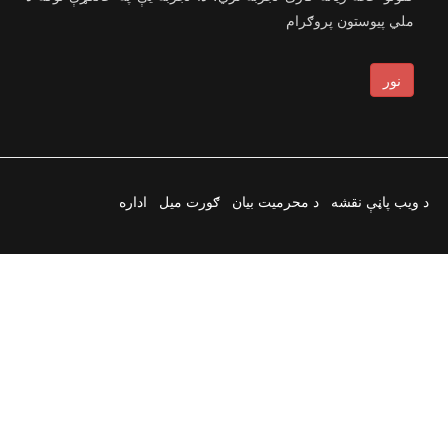
ملي پیوستون پروګرام
نور
د ویب پاڼې نقشه
د محرمیت بیان
ګورت میل
اداره