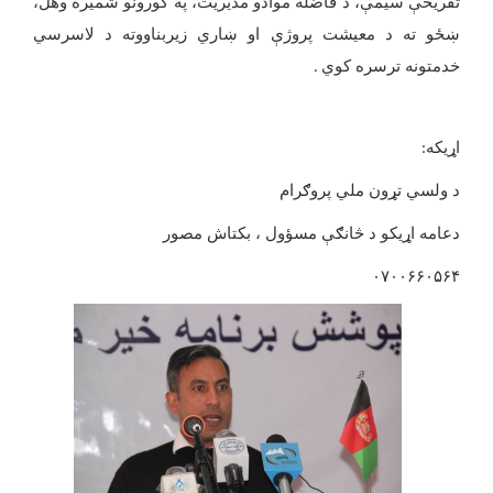
تفریحې سیمې، د فاضله موادو مدیریت، په کورونو شمیره وهل،
ښځو ته د معیشت پروژې او ښاري زیربناووته د لاسرسي
خدمتونه ترسره کوي
.
اړیکه
:
د ولسي تړون ملي پروګرام
دعامه اړیکو د څانګې مسؤول ، بکتاش مصور
۰۷۰۰۶۶۰۵۶۴