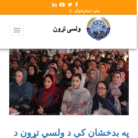
ملی دسترخوان
په بدخشان کې د ولسي تړون د