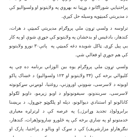
پراختیايي شوراګانو د وړټیا نه بهروي په ولایتونو او ولسوالیو کې
د مدیریتي کميټوپه وسیله حل کیږې
.
تراوسه د ولسي تړون ملي پروګرام مدیریتي کمیټې د هرات،
کندهار، بادغیس او بدخشان په ولایتونو کې جوړې شوې او په کار
یې پیل کړی. ټاکل شویده دغه کمیټې په پاتې
۳۰
نورو ولایتونو
کې هم جوړې او فعالې شي
.
ولسي تړون ملي پروګرام یوه بین الوزاتي برنامه ده چې په
کلیوالي برخه کې (
۳۴
ولایتونو او
۱۲۳
ولسوالیو) د څښاک پاکو
اوبوته د لاسرسی، ښوونې اوروزنې، روغتیا، لومړني سړکونوته
لاسرسی، سربندونو، سیفونونواو د اوبو زیرمو، داوبو لګولو
کانالونو او استنادي دیوالونو، دپله او پلګوټو جوړول، د بریښنا
برابرولو(د تجدید وړانرژۍ) په عرصه کې د لږترلږه معیاری
خدمتونو او په ښاري برخه کې په څلورو ښارونو(هرات، کندهار،
ننګرهاراو مزارشریف) کې د سړک او ویالو د پراختیا، پارک او