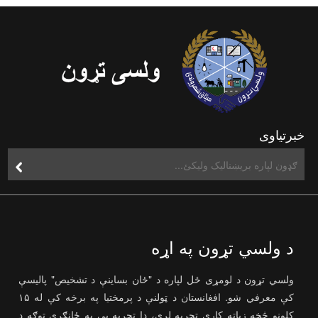
خبرتیاوی
د ولسي تړون په اړه
ولسي تړون د لومړی ځل لپاره د "ځان بساینې د تشخیص" پالیسې
کې معرفي شو. افغانستان د ټولنې د پرمختیا په برخه کې له ۱۵
کلونو څخه زیاته کاری تجربه لري، دا تجربه یې په ځانګړې توګه د