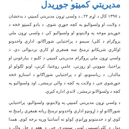
مدیریتي کمیټو جوړیدل
د
۱۳۹۷
کال د لړم
۲۲
ـ د ولسي تړون مدیریتي کمیټې د بدخشان
د ولایت او ولسوالیو په کچه جوړې شوې. د یادو کمیټو څخه د
جوړیدو موخه په ولایتونو او ولسوالیو کې د ولسي تړون ملي
پروګرام د کلي/ سیمو د پراختیایي شوراګانو، اداري واحدونو
اوکاري شریکانو ترمنځ ښه همغږي او کاري نږديوالی دي. د
ولسي تړون ملي پروګرام مدیریتي کمیټې د کلیو د بیارغونې او
پراختیا، ښوونې او روزنې، عامې روغتیا، کرنې، اوبو لګولو او
مالدارۍ د ریاستونو، او د پراختیايي شوراګانو د استازو څخه
جوړشوي چې د ولایت په کچه د والي ترمشرۍ اود ولسوالیو په
کچه د ولسوالانو ترمشرۍ لاندې اداره کیږي
.
د ولسي تړون مدیریتي کمیټې په ولایتونو، ولسوالیو، پراختیايي
شوراګانو او د اړونډو اداري واحدونو ترمنځ زیاته همغږي رامنځ ته
کوي او د خدمتونو وړانډې کولو ته آسانتیا ورپه برخه کوي. همدا
ډول د کلي/سیمې لویې ستونزې چې د هغه د حل واک د