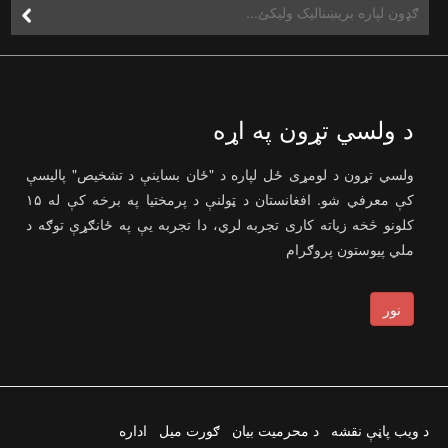
د ولسي تړون په اړه
ولسي تړون د لومړی ځل لپاره د "ځان بساینې د تشخیص" پالیسې
کې معرفي شو. افغانستان د ټولنې د پرمختیا په برخه کې له ۱۵
کلونو څخه زیاته کاری تجربه لري، دا تجربه یې په ځانګړې توګه د
ملي پیوستون پروګرام
نور
د ویب پاڼې نقشه
د محرمیت بیان
ګورت میل
اداره