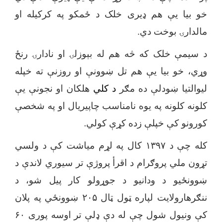
خو بیا یې هم ډیری خلک د ځمکو په کرکیله او
مالدارۍ بوخت دي.
د سیمې خلک که څه هم له بېوزلۍ او نادارۍ رنځ
وړي، خو بیا یې هم تل ښوونې او روزنې ته خپله
لیوالتیا ښودلې ده مګر
د کلي
هلکان او نجونې یې
کلونه کلونه په یوه نامناسب چاپیریال او په شخصې
کورونو کې خپلې زده کړې کولي.
کله چې د
۱۳۹۷
کال په لړم میاشت کې د ولسي
تړون ملي پروګرام د اقرأ پروژې تر سیوري لاندې د
ښوونځیو د ودانیو د جوړولو کار پیل شو، د
ننګرهارولایت لپاره ټول ټال
۲۰۵
ښوونځي په پلان
کې ونیول شول چې له دې ډلې تر اوسه پوری
۶۰