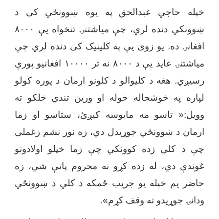
خپله حاجي عبدالحق
په یوه ښوونځي کی د
ښوونکي دنده لري، چې میاشتنۍ تنخوا
ه
یې
۸۰۰۰
افغانۍ د
ه.
یو زوی یې په کلینیک کی دنده لري چې
میاشتنۍ عاید یې د
۸۰۰۰
نه تر
۱۰۰۰۰
افغانیو پورې
رسیږي. هغه د کلیوالو د کلونو ارمان د پوره کولو
لپاره په خوشحاله خوله او ورین تندي خلکو ته
وویل:« تاسو مه مایوسه کیږئ، ستاسو او زما
ارمان د ښوونځي جوړیدل دي، زه نور نشم زغملی
چې د کلي زده کوونکي چې زما خپلو اولادونو
غوندې دي، له زده کړو نه محروم پاتې شي، زه
حاضر یم خپله یو جریب ځمکه د کلي د ښوونځي
ودانۍ جوړیدو ته وقف کړم».