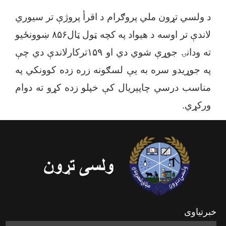
د ولسي تړون ملي پروګرام د اقرأ پروژې تر سیوري
لاندې تر اوسه د هیواد په کچه ټول ټال۸۵۶ ښوونځیو
ته ودانۍ جوړې شوي دي او ۱۵۹ترکارلاندې دي چې
په جوړیدو سره به یې لسګونه زره زده کوونکي په
مناسب درسي چاپېریال کې خپلو زده کړو ته دوام
ورکړي.
خبرتیاوی