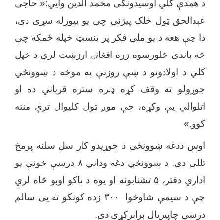
د همدې کلي اوسیدونکی محمد الدین وایي:« حاجی
عبدالحق ټول خلک پیژني چې یو بیوزله سړی دی،
دا چې هغه د یو ملي فکر پر بنسټ خپله ځمکه چې
څه باندی څلورسوه زره افغانۍ ارزښت لري د خپل
کلي د اولادونو د ښې روزنې په موخه د ښوونځي
جوړولو ته وقف کړه ډېره ستره قرباني ده او
اتلوالي یې وکړه، چې موږ ټول کلیوال ترې مننه
کوو.»
اوس ددغه ښوونځي د جوړیدو کار سل سلنه پرمخ
تللی دی. د ښوونځي دغه وداني
۸
درسې خونې یو
اداري دفتر،
۵
تشنابونه او یوه د پاکو اوبو څاه لري
چې د سیمې شاوخوا
۳۰۰
زده کونکو ته یی سالم
درسي چاپیریال برابرکړی دی.