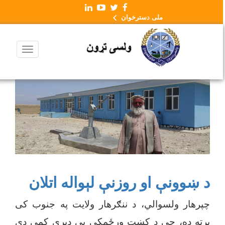
ملی دسترخوان
د ښوونې او روزنې لېواله اتلان
چپرهار ولسوالي، د ننګرهار ولایت په جنوب کی
پرته ده، چې د کښت وړځمکې یې ډیرې کمې دي