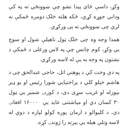
وکړ، داسې ځای پیدا نشو چې ښوونځي ته په کې
وداني جوړه کړي، ځکه هلته خلک دومره ځمکې نه
لري چی ښوونځي ته یی ورکړي.
همدا وجه وه چی خلک ټول ناهیلې شول او سوچ
یې وکړ، کوم چانس چې په لاس ورغلی د ځمکې د
نشتون په وجه به یې له لاسه ورکړي.
په دې وخت کې د پوهنې اتل، حاجی عبدالحق
چی د
هاشم خېلو کلي د پراختیایي شورا رئیس او یو ډیر
بېوزله او غریب سړی دی، د کورنۍ شمیر یې ټول
۳۰
کسان دي او میاشتنی عاید یې
۱۶۰۰۰
افغانۍ
دی، د کلیوالو د ارمان پوره کولو لپاره د دوي له
لاسه وتلې هیله یې بېرته را ژوندۍ کړه.