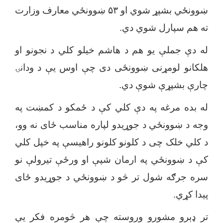
ښوونځي بشپړ شوي او
۵۳
ښوونځي معارف وزارت
ته هم سپارل شوي دي.
له دې جملې یو هم د هاشم خیلو کلي د نجونو او
هلکانو لومړنی ښوونځی دی چې اوس یې د ودانۍ
چارې
بشپړې شوې
دي.
له بده مرغه په دې کلي کې د ځمکو د کمښت په
وجه د ښوونځي د جوړیدو لپاره مناسب ځای نه وو،
د کلي خلک چی د کلونو کلونو راهیسې په خپل کلي
کې د ښوونځي په ارمان شپې او ورځې تیرولې نو
سره جرګه شول تر څو د ښوونځي د جوړیدو ځای
پیدا کړي.
تر ډېرو مشورو وروسته چې هر څومره فکر یې