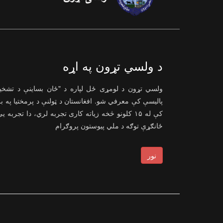
د ولسي تړون په اړه
ولسي تړون د لومړی ځل لپاره د "ځان بساینې د تشخ
پالیسې کې معرفي شو. افغانستان د ټولنې د پرمختیا په ب
کې له ۱۵ کلونو څخه زیاته کاری تجربه لري، دا تجربه ی
ځانګړې توګه د ملي پیوستون پروګرام
نور