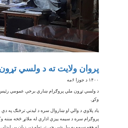
پروان ولایت ته د ولسي تړو
۱۴۰۰ د جوزا ۶مه
د ولسي تړون ملي پروګرام ښاري برخې عمومي رئیس مح
وکړ.
یاد پلاوي د والي او ښاروال سره د لیدنې ترڅنګ په 
پروګرام سره د سیمه ییزې ادارې له ملاتړ څخه مننه و
له هغو سیمو به پیل شي چې تر ټولو ډېر زیان یې لیدلی 