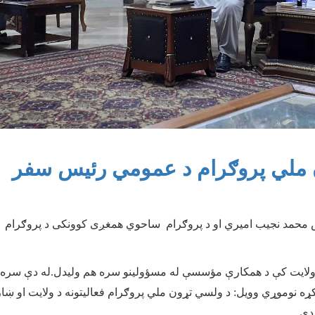
ن ملي پروګرام د عمومي رئیس سفر
مد نجیب امیري او د پروګرام ساحوي همغږی کوونکی د پروګرام د فعا
دې ولایت کې د همکارې مؤسسې له مسؤولینو سره هم ولیدل.
له دې سره 
کړه نوموړي وویل: د ولسي تړون ملي پروګرام فعالیتونه د ولایت او ښ
دی.