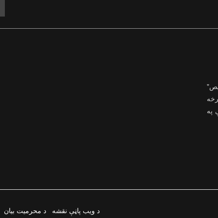
یص"
رخه
ې په
د ویب پاڼې نقشه
د محرمیت بیان