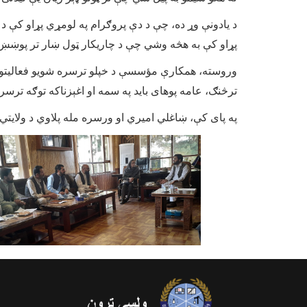
پړاو کې به هڅه وشي چې د چاریکار ټول ښار تر پوښښ ل
وروسته، همکارې مؤسسې د خپلو ترسره شویو فعالیتونو ر
ترڅنګ، عامه پوهای باید په سمه او اغېزناکه توګه ترسر
په پای کې، ښاغلي امیري او ورسره مله پلاوي د ولایتي