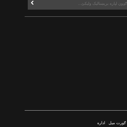
ګورت میل
اداره