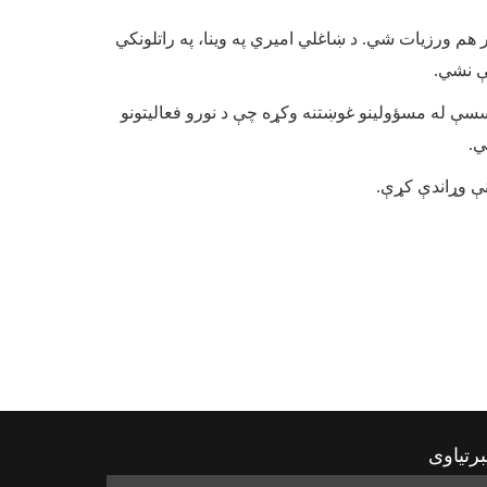
د ګذر ۸ شوراګانې شاملې دي او ښایي د نهم ګذر هم ورزیات شي. د ښاغلي امیري په وینا، په راتلونکي
ې نشي.
ؤسسې له مسؤولینو غوښتنه وکړه چې د نورو فعالیتونو
ي.
نې وړاندې کړې.
رتیاوی