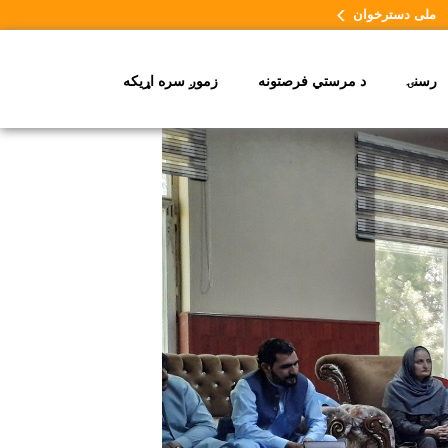
ملی دسترخوان
رسنۍ
د مرستي فرصتونه
زموږ سره اړیکه