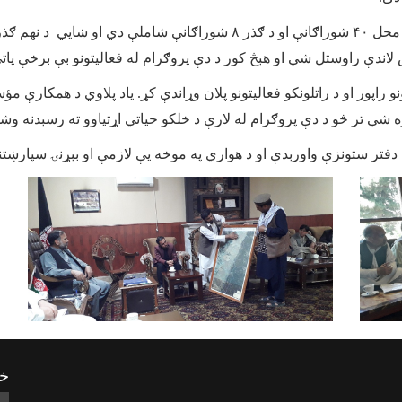
د یادونې وړ ده، چې د دې پروګرام په لومړي پړاو کې د محل ۴۰ شوراګانې او 
اندې راوستل شي او هېڅ کور د دې پروګرام له فعالیتونو بې برخې پات
اپور او د راتلونکو فعالیتونو پلان وړاندې کړ. یاد پلاوي د همکارې م
ه شي تر څو د دې پروګرام له لارې د خلکو حیاتي اړتیاوو ته رسېدنه وش
 دفتر ستونزې واورېدې او د هواري په موخه یې لازمې او بېړنۍ سپارښت
خب