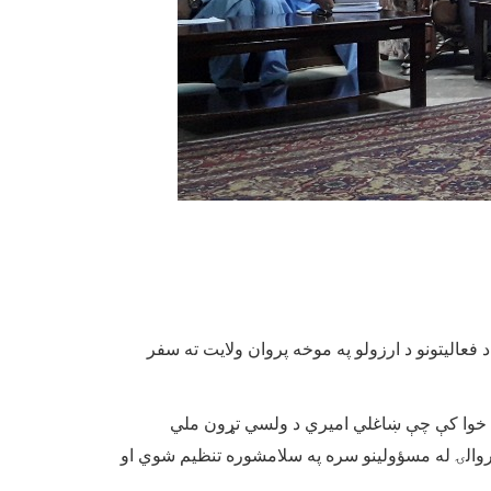
لیتونو د ارزولو په موخه پروان ولایت ته سفر
خوا کې چې ښاغلي امیري د ولسي تړون ملي
اروالۍ له مسؤولینو سره په سلامشوره تنظیم شوي او