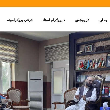
په اړه
تر پوښښ
د پروګرام اسناد
فرعي پروګرامونه