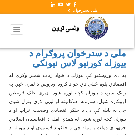
ملی دسترخوان
ملي د سترخوان پروګرام د
بیوزله کورنیو لاس نیونکی
په دی وروستیو کې بیوزلۍ د هیواد زیات شمیر وګړي له
اقتصادي پلوه ځپلي دي خو د کرونا ویروس د لمړۍ څپې په
راتګ سره د بیوزلۍ کچه لوړه شوه، ډیری خلک قرنطین
اوبیکاره شول، ښارونه، دوکانونه او لویې لارې وتړل شوې
چې په پایله کې یې د خلکو اقتصادی وضعیت خراب او د
بیوزلۍ کچه لوړه شوه، له همدې امله د افغانستان اسلامي
جمهوري دولت و پتیله چې د خلکو د لاسنیوي او د بیوزلۍ د