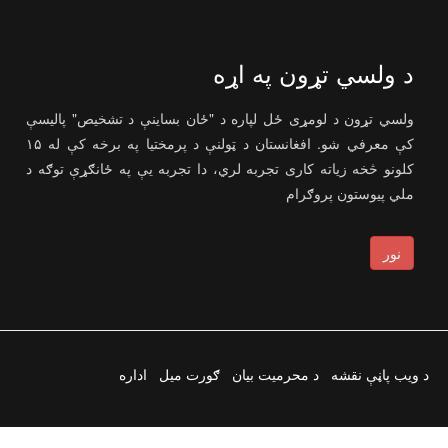
د ولسي تړون په اړه
ولسي تړون د لومړی ځل لپاره د "ځان بساینې د تشخیص" پالیسې
کې معرفي شو. افغانستان د ټولنې د پرمختیا په برخه کې له ۱۵
کلونو څخه زیاته کاری تجربه لري، دا تجربه یې په ځانګړې توګه د
ملي پیوستون پروګرام
نور
د ویب پاڼې نقشه
د محرمیت بیان
ګورت میل
اداره