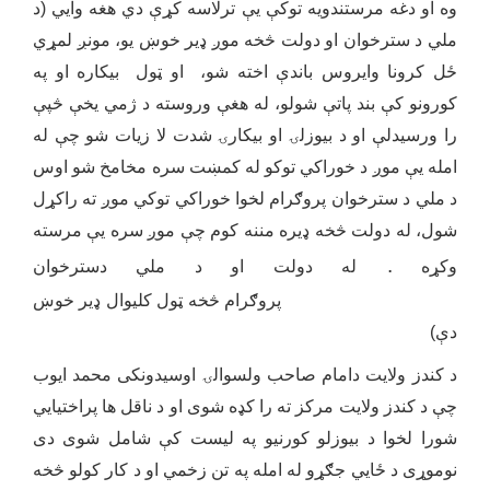
وه او دغه مرستندویه توکې یې ترلاسه کړې دي هغه وایي (د
ملي د سترخوان او دولت څخه موږ ډیر خوښ یو، مونږ لمړي
ځل کرونا وایروس باندې اخته شو، او ټول بیکاره او په
کورونو کې بند پاتې شولو، له هغې وروسته د ژمي یخې څپې
را ورسیدلې او د بیوزلۍ او بیکارۍ شدت لا زیات شو چې له
امله یې موږ د خوراکي توکو له کمښت سره مخامخ شو اوس
د ملي د سترخوان پروګرام لخوا خوراکي توکي موږ ته راکړل
شول، له دولت څخه ډیره مننه کوم چې موږ سره یې مرسته
.
وکړه
له دولت او د ملي دسترخوان
پروګرام څخه ټول کلیوال ډير خوښ
دې)
د کندز ولایت دامام صاحب ولسوالۍ اوسیدونکی محمد ایوب
چې د کندز ولایت مرکز ته را کډه شوی او د ناقل ها پراختیایي
شورا لخوا د بیوزلو کورنیو په لیست کې شامل شوی دی
نوموړی د ځایي جګړو له امله په تن زخمي او د کار کولو څخه