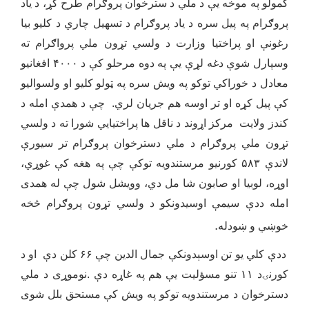
کمولو په موخه یې د ملي د سترخوان پروګرام طرح کړ، د یاد
پروګرام په پیل سره د یاد پروګرام د تسهیل چاري د کلیو بیا
رغونې او پراختیا وزارت د ولسي تړون ملي پرواګرام ته
وسپارل شوې دغه لړې یې په دوه مرحلو کې د ۴۰۰۰ افغانیو
معادل د خوراکي توکو په ویش سره په ټولو کلیو او ولسوالیو
کې پیل کړه او تر اوسه هم جریان لري. چې د همدې امله د
کندز ولایت مرکز اړوند د ناقل ها پراختیایي شورا ته د ولسي
تړون ملي پروګرام د ملي دسترخوان پروګرام تر سیورې
لاندې ۵۸۳ کورنیو مرستندویه توکې چې په هغه کې غوړي،
اوړه، لوبیا او صابون شا مل دي، وویشل شول چې له همدی
امله ددې سیمې اوسیدونکو د ولسي تړون پروګرام څخه
.
خوښي و ښودله
ددې کلي یو تن اوسېدونکې جمال الدین چې ۶۶ کلن دې او د
کورنۍد ۱۱ تنو مسؤلیت یې هم په غاړه دې .نوموړی د ملي
دسترخوان د مرستندویه توکو په ویش کې مستحق بلل شوی