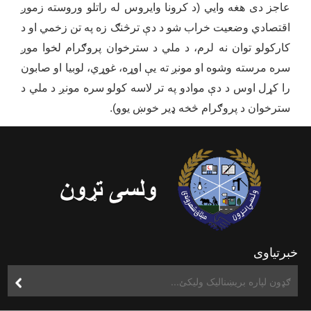
عاجز دی هغه وایي (د کرونا وایروس له راتلو وروسته زموږ
اقتصادي وضعیت خراب شو د دې ترڅنګ زه په تن زخمي او د
کارکولو توان نه لرم، د ملي د سترخوان پروګرام لخوا موږ
سره مرسته وشوه او مونږ ته یې اوړه، غوړي، لوبیا او صابون
را کړل اوس د دې موادو په تر لاسه کولو سره مونږ د ملي د
سترخوان د پروګرام څخه ډیر خوښ یوو).
خبرتیاوی