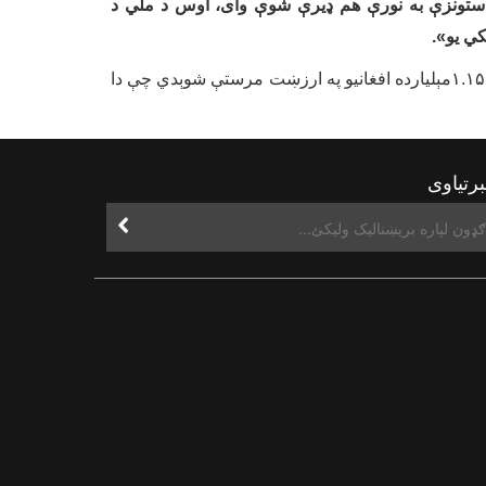
ستونزې به نورې هم ډیرې شوې وای
،
اوس د ملي د
ي یو
»
.
په ۳۴ ولایتونو، ۱۱۴ ولسوالیو، ۲۸۸ کلیو کې له ۱۷۲ زره کورنیو سره د ۱.۱۵مېلیارده افغانیو په ارزښت مرستې شوېدي چې دا
رتیاوی