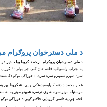
د ملي دسترخوان پروګرام م
د م
لي دسترخوان
پروګرام موخه د کرونا وبا د خپر
ې
دو ل
سره دنورو ستونزو سره سره، د خوراکي توکو دکمښت
غلام محمد د دغه کلياوسېدونکی وایي:
«
دکرونا ویرو
مرستېله مونږ سره نه وي ترسره شوېنو مونږ به له سخت
څخه چې په داسې کرونایي حالاتو کېیې د خوراکي توکو 