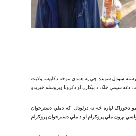
سته ښودل شوېده
چې په همدې موخه دکاپیسا ولایت
سره د مرستندویه توکو مرسته و شوه،د دغه سیمې خلک د بېکارۍ او دکرونا ویروسله خپریدو
مو دخوراک لپاره څه نه درلودل که دملي دسترخوان
 ولسي تړون ملي پروګرام او د ملي دسترخوان پروګرام