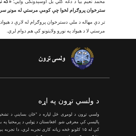
محمد نعیم
بیا
د دغه کلي بل اوسېدونکی
وا
یي:
«
که ن
سترخوان پروګرام لخوا چې کومې مرستي له مونږ سره 
تر دې مهاله د ملي دسترخوان پروګرام له لارې د هیواد
مرستي لا د هیواد په نورو ولایتونو کې هم دوام لري.
د ولسي تړون په اړه
ولسي تړون د لومړی ځل لپاره د "ځان بساینې د تشخ
پالیسې کې معرفي شو. افغانستان د ټولنې د پرمختیا په ب
کې له ۱۵ کلونو څخه زیاته کاری تجربه لري، دا تجربه ی