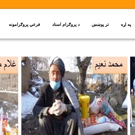
په اړه
تر پوښښ
د پروګرام اسناد
فرعي پروګرامونه