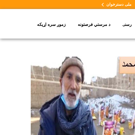
ملی دسترخوان
رسنۍ
د مرستي فرصتونه
زموږ سره اړیکه