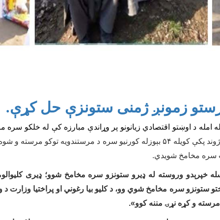
رستو زمونږ ژمنی ستونزې حل کړې.
ه امله د اوښتو اقتصادي زیانونو پر وړاندې مبارزه کې
له
خلکو سره مر
په نجراب ولسوالۍد قلعه خان کلی چې ټولې۶۰ کورنۍ ژوند پکې کويله ۵۴ بېوزله کورنیو 
 سره مخامخ شويدي.
سله خپرېدو وروسته له ډیرو ستونزو سره مخامخ شوو؛ ډیری کلیوالو
و ستونزو سره مخامخ شوي وو، د کلیو بیا رغوني او پراختیا وزارت د
مرسته و کړه نړۍ مننه کوو
»
.