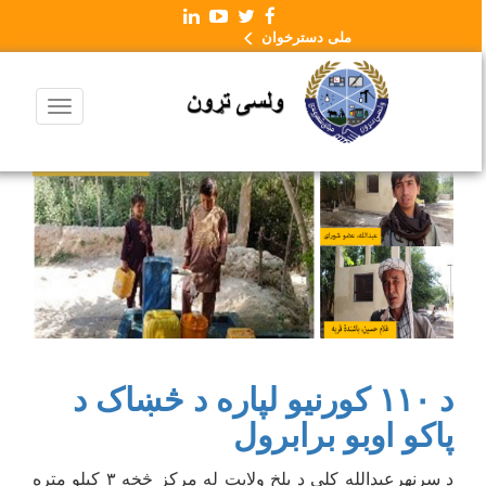
ملی دسترخوان
د ۱۱۰ کورنیو لپاره د څښاک د
پاکو اوبو برابرول
د سرنهرعبدالله کلی د بلخ ولایت له مرکز څخه ۳ کېلو متره