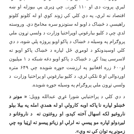
لیرې پروت دی او ۱۱۰ کورنۍ چې ډېری یې بېوزله او ښه
اقتصاد نه لري، په دې کلي کې ژوند کوې او له کلونو کلونو
راهیسې د څښاک د اوبو له ستونزو سره مخامخ دي. وروسته
لدې چې د کلیو بیارغونې اوپراختیا وزارت د ولسي تړون ملي
پروګرام په وسیله د څښاک د پاکو اوبو پروژه پلې شوه، د دې
کلي اوسېدونکو د لومړي ځل لپاره د څښاک پاکو اوبو ته
لاسرسی پیدا کړ. د ځښاک د پاکو اوبو دغه شبکه د ۱ مېلیون
او۶۰۰ زره افغانیو په ارزښت جوړه شوېده چې ۶۴۹ متره
اوږدوالی او ۵ نلکې لري، د کلیو بیارغونې او پراختیا وزارت د
ولسي تړون ملي پروګرام په وسیله جوړه شوېده.
د دې کلي د پراختیایي شورا غړي عبدالله وویل:
«
مو
ن
ږ د
څښلو لپاره نا
پاکه اوبه کارولې
او له همدې امله په بیلا بېلو
ناروغیو لکه اسهال آخته کېدو
،
او روغتون ته د ناروغانو د
لیږدولو لپاره مو پیسې نه لرلې او زیاتو پیسو ته اړټیا وه چې
زمونږ په توان کې نه وې
».