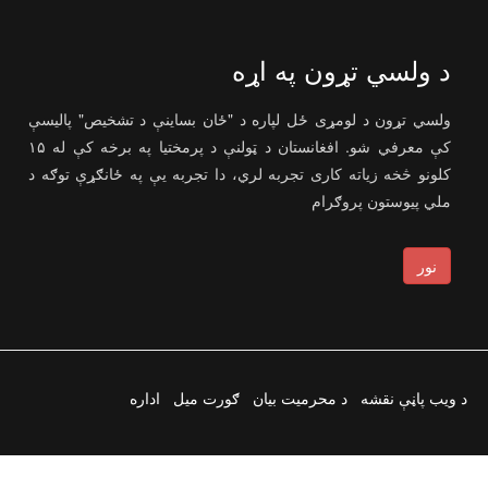
د ولسي تړون په اړه
ولسي تړون د لومړی ځل لپاره د "ځان بساینې د تشخیص" پالیسې
کې معرفي شو. افغانستان د ټولنې د پرمختیا په برخه کې له ۱۵
کلونو څخه زیاته کاری تجربه لري، دا تجربه یې په ځانګړې توګه د
ملي پیوستون پروګرام
نور
د ویب پاڼې نقشه
د محرمیت بیان
ګورت میل
اداره