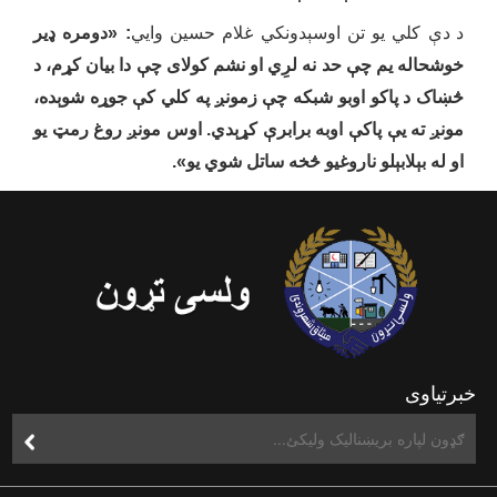
د
د
ې
کل
ي
یو تن اوس
ې
دونکي غلام حسین وایي
: «دومره
ډیر
خوشحاله یم چ
ې
حد نه لرِ
ي او نشم کولای چې دا بیان کړم، د
څښاک د پاکو اوبو شبکه چې زمونږ په کلي کې جوړه شوېده،
مونږ ته یې پاکې اوبه برابرې کړېدي. اوس مونږ روغ رمټ یو
او له بېلابېلو ناروغیو څخه ساتل شوي یو
»
.
خبرتیاوی