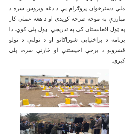
ملي دسترخوان پروګرام یې د دغه ویروس سره د
مبارزې په موخه طرحه کړیدی او د هغه عملي کار
په ټول افغانستان کې په تدریجي ډول پلی کوي. دا
برنامه د پراختیایي شوراګانو او د ټولنې د ټولو
قشرونو د برخې اخیستنې او څارنې سره، پلی
کیږي.