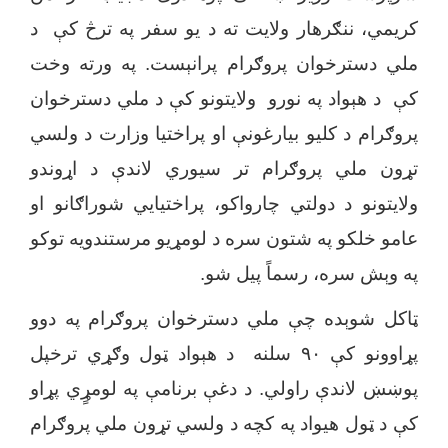
کریمي، ننګرهار ولایت ته د یو سفر په ترڅ کې د
ملي دسترخوان پروګرام پرانېست. په ورته وخت
کې د هېواد په نورو ولایتونو کې د ملي دسترخوان
پروګرام د کلیو بیارغونې او پراختیا وزارت د ولسي
تړون ملي پروګرام تر سیوري لاندې د اړوندو
ولایتونو د دولتي چارواکو، پراختیایي شوراګانو او
عامو خلکو په شتون سره د لومړیو مرستندویه توکو
په وېش سره، رسماً پیل شو.
ټاکل شوېده چې ملي دسترخوان پروګرام په دوو
پړاوونو کې ۹۰ سلنه د هېواد ټول وګړي ترخپل
پوښښ لاندې راولي. د دغې برنامې په لومړٍي پړاو
کې د ټول هیواد په کچه د ولسي تړون ملي پروګرام