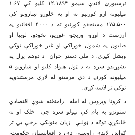
ترسیوري لاندې سیمو ۱۲،۱۸۹۴ کلیو کې ۱،۶۷
میلیونه اړو کورنیو ته او په څلورو ښارونو کې
۱۷۵،۵۰۰ مستحقو کورنیو ته د ۴۰۰۰ افغانیو په
ارزښت د اوړو، وریجو، غوړیو، نخودو، لوبیا او
صابون په شمول خوراکي او غیر خوراکې توکي
ویشل کیږي. د ملي دستر خوان د دوهم پړاړ په
بشپړیدو سره به د ټول هیواد کلیو او ښارونو ۵
میلیونه کورنۍ د دې مرستو له لارې مرستندویه
توکي تر لاسه کړي.
د کرونا ویروس له امله رامنځته شوې اقتصادي
ستونزو په پام کې نیولو سره چې خلک او په
ځانکړې توګه د ټولنې زیان منونکې برخې یي تر
ګواښ لاندې راوستې دي، د افغانستان حکومت،