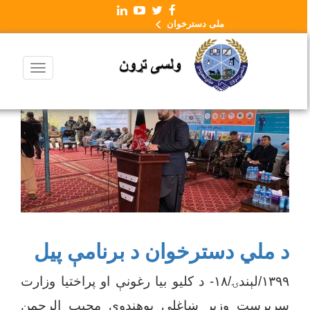
ملی دسترخوان
د ملي دسترخوان د برنامې پیل
۱۳۹۹/لېندۍ/۱۸- د کلیو بیا رغونې او پراختیا وزارت
سرپرست وزیر ښاغلی پوهندوی مجیب الرحمن