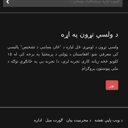
د ولسي تړون په اړه
ولسي تړون د لومړی ځل لپاره د "ځان بساینې د تشخیص" پالیسې
کې معرفي شو. افغانستان د ټولنې د پرمختیا په برخه کې له ۱۵
کلونو څخه زیاته کاری تجربه لري، دا تجربه یې په ځانګړې توګه د
ملي پیوستون پروګرام
نور
د ویب پاڼې نقشه
د محرمیت بیان
ګورت میل
اداره