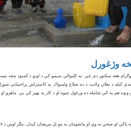
څخه وژغورل
ګرام هغه سکتور دی چې په کلیوالي سیمو کې د اوبو د کمبود مخه نیس
مدې کبله د بغلان ولایت د ده صلاح ولسوالۍ په کاستراش پراختیایي شور
ونډه هم په کې شامله ده ورغول شوه او د کار په بهیر کې یې ماهرو او غ
 به پاکې او صحي نه وې او ماشومان به مو تل مریضان کیدل، مګر اوس د
۷
ک