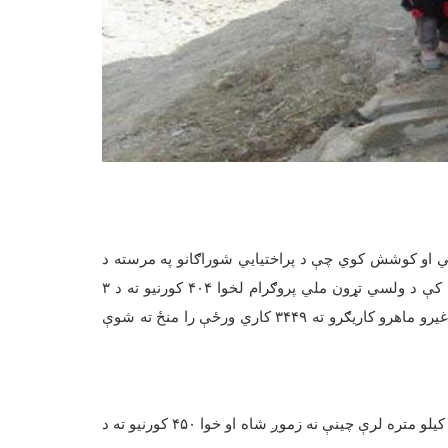
ي او کوشش کوي چې د پراختیایي شوراګانو په مرسته د
ا کې د ولسي تړون ملي پروګرام لخوا
۴۰۴
کورنیو ته د
۳
یرو ماهرو کاریګرو ته
۳۴۴۹
کاري ورځې را منځ ته شوې
یلو متره لرې چینې نه زموږ شاه او خوا
۴۵۰
کورنیو ته د