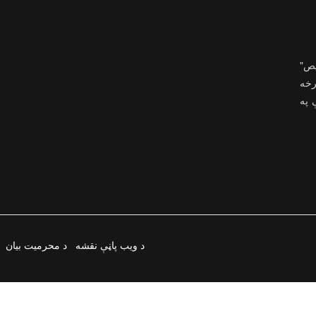
یص"
رخه
ې په
د ویب پاڼې نقشه
د محرمیت بیان