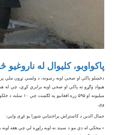
پاکواوبو، کلیوال له ناروغیو 
دڅښلو پاکې او صحي اوبه رسونه، د ولسي تړون ملي پرو
هیواد وګړو ته پاکې او صحي اوبه برابرې کړي، چې له ه
میلیونه او
۵۹۵
زره افغانیو په لګښت چې
۱۰
سلنه د خلکو 
وې
.
جمال الدین د کاستراش پراختیایي شورا یو غړی وایي
:
مخکې له دې مو د سیند نه اوبه راوړه لې چې هغه اوبه
«