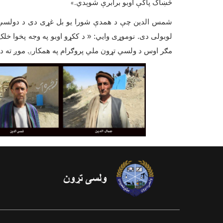
څښاک پآکې اوبو برابرې شوېدي
.»
شمس الدین چې د همدې شورا یو بل غړی دی د دولسي 
لوبولی دی. نوموړی وایي: « د ککړو اوبو په وجه پخوا خلک
مګر اوس د ولسي تړون ملي پروګرام په همکارۍ موږ ته 