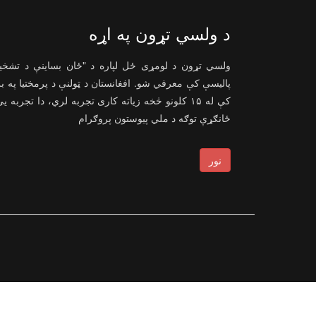
د ولسي تړون په اړه
ولسي تړون د لومړی ځل لپاره د "ځان بساینې د تشخ
پالیسې کې معرفي شو. افغانستان د ټولنې د پرمختیا په ب
کې له ۱۵ کلونو څخه زیاته کاری تجربه لري، دا تجربه ی
ځانګړې توګه د ملي پیوستون پروګرام
نور