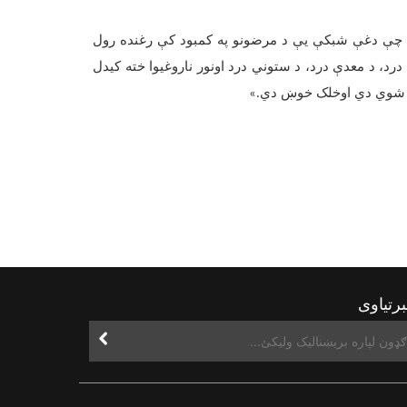
چې دغې شبکې یې د مرضونو په کمبود کې رغنده رول
درد، د معدې درد، د ستوني درد اونور ناروغیوا خته کیدل
کم شوي دي اوخلک خوښ دي
.»
رتیاوی