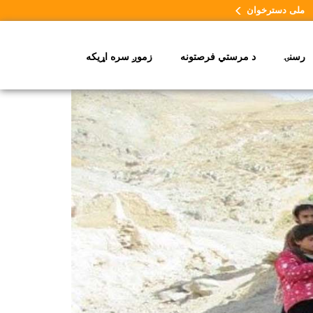
ملی دسترخوان
رسنۍ
د مرستي فرصتونه
زموږ سره اړیکه