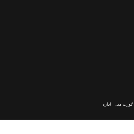
ګورت میل
اداره