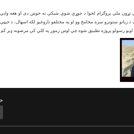
تړون ملي پروګرام لخوا د جوړې شوې شبکې نه خوښ دی او هغه وایي 
 د زیاتو ستونزو سره مخامخ وو او په مختلفو ناروغیو لکه اسهال، د خیټې 
د اوبو رسولو پروژه تطبیق شوه چې اوس زموږ په کلي کې مرضونه ډیر 
خب