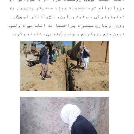
هېوادوالو ترمنځ سوله ییزه همدیګر پذیرۍ، په
ذهنیتونو کې د مثبت بدلون، د ځوانانو او ښځو د
ودې او ښاري سیمو د پراختیا له امله یې د ولسي
تړون ملي پروګرام د چارو څخه یې ستاینه وکړه.