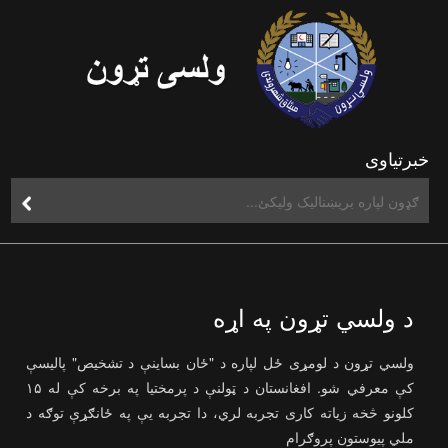
خبرتیاوی
د ولسي تړون په اړه
ولسي تړون د لومړی ځل لپاره د "ځان بساینې د تشخیص" پالیسې
کې معرفي شو. افغانستان د ټولنې د پرمختیا په برخه کې له ۱۵
کلونو څخه زیاته کاری تجربه لري، دا تجربه یې په ځانګړې توګه د
ملي پیوستون پروګرام