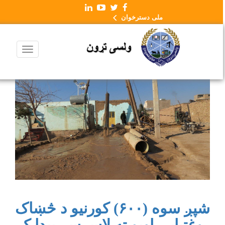
ملی دسترخوان
شپږ سوه (۶۰۰) کورنیو د څښاک
روغتیایي اوبو ته لاسرسۍ پیدا کړ