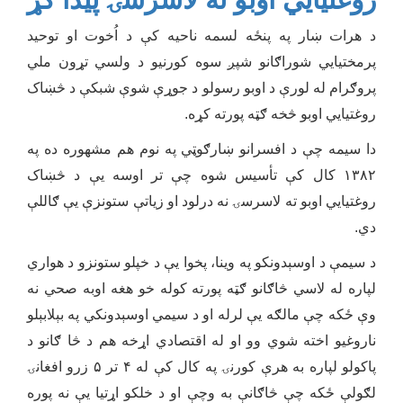
د هرات ښار په پنځه لسمه ناحیه کې د اُخوت او توحید
پرمختیایي شوراګانو شپږ سوه کورنیو د ولسي تړون ملي
پروګرام له لورې د اوبو رسولو د جوړې شوې شبکې د څښاک
روغتیایي اوبو څخه ګټه پورته کړه.
دا سیمه چې د افسرانو ښارګوټي په نوم هم مشهوره ده په
۱۳۸۲ کال کې تأسیس شوه چې تر اوسه یې د څښاک
روغتیایي اوبو ته لاسرسۍ نه درلود او زیاتې ستونزې یې ګاللې
دي.
د سیمې د اوسېدونکو په وینا، پخوا یې د خپلو ستونزو د هواري
لپاره له لاسي څاګانو ګټه پورته کوله خو هغه اوبه صحي نه
وې ځکه چې مالګه یې لرله او د سیمي اوسېدونکي په بېلابېلو
ناروغیو اخته شوي وو او له اقتصادي اړخه هم د څا ګانو د
پاکولو لپاره به هرې کورنۍ په کال کې له ۴ تر ۵ زرو افغانۍ
لګولې ځکه چې څاګانې به وچې او د خلکو اړتیا یې نه پوره