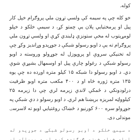
کوله.
خو کله چې په سیمه کې ولسي تړون ملي پروګرام خپل کار
پیل او پرمختیایي پلان یې چمتو کړ، د سیمې خلکو د خپلو
لومړیتوب له مخې ستونزې ډلبندي کړې او ولسي تړون ملي
پروګرام ته یې د اوبو رسولو شبکې د جوړېدو وړاندیز وکړ چې
له تخنیکي سروې او پروپوزل له جوړولو وروسته د اوبو
رسولو شبکې د رغولو چارې پیل او اوسمهال بشپړې شوې
دي. د اوبو رسولو دا شبکه ۱۵ کیلو متره اوږده ده چې یوه
۱۳۵ متره ژوره څاه او د ۴۰۰ مکعب متره اوبو ظرفیت
درلودونکي د ځمکې لاندې زېرمه لري چې دا زېرمه ۲۵
کیلوواټه لمریزه برېښنا هم لري. د اوبو رسولو د دې شبکې په
جوړولو سره ۶۰۰ کورنیو د څښاک روغتیایي اوبو ته لاسرسۍ
موندلی دی.
د سیمي خلکو د اوبو رسولو شبکې د جوړېدو له
امله خپله خوښي څرګنده کړه او د یووالي او