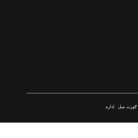
ګورت میل
اداره