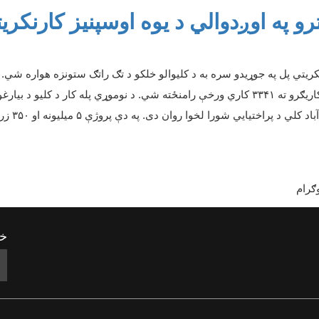
منګانو ولایت کې د ۲۵ مترو په اوږدوالي د یوه اوسپن
کریتي پل په جوړیدو سره به د کلیوالو خلکو د تګ راتګ ستونزه هواره شي.
اریګرو ته
۳۳۴۱
کاري ورخې رامنځته شي. د نوموړي پله کار د کلیو د بیارغو
اد کلي د پراختیایي شورا لخوا روان دی. په دې پروژې
۵
میلیونه او
۳۵۰
زره
ګرام
خب