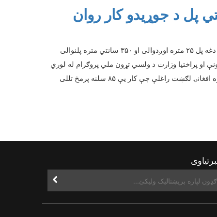
یز کارنکریتي پل د جوړیدو کار روان
 دغه پل
۲۵
متره اوږدوالی او
۳۵۰
سانتي متره پلنوالی
نې او پراختیا وزارت د ولسي تړون ملي پروګرام له لوري
 افغانۍ لګښت راغلې چې کار یې
۸۵
سلنه پرمخ تللی
رتیاوی