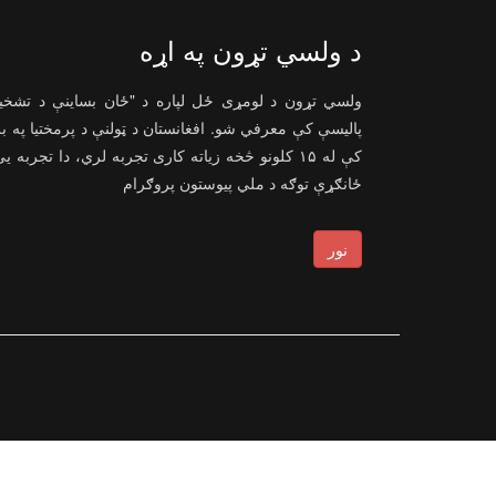
د ولسي تړون په اړه
ولسي تړون د لومړی ځل لپاره د "ځان بساینې د تشخ
پالیسې کې معرفي شو. افغانستان د ټولنې د پرمختیا په ب
کې له ۱۵ کلونو څخه زیاته کاری تجربه لري، دا تجربه ی
ځانګړې توګه د ملي پیوستون پروګرام
نور