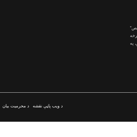
یص"
رخه
ې په
د ویب پاڼې نقشه
د محرمیت بیان