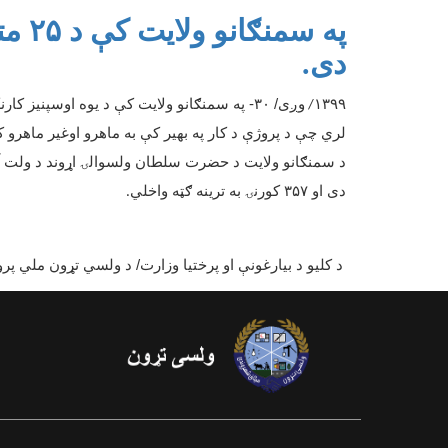
په س
دی.
۱۳۹۹
وږی/
۳۰-
په سمنګانو ولایت کې د یوه اوسپنیز کارن
/
لري چې د پروژې د کار په بهیر کې به ماهرو اوغیر ماهرو ک
د سمنګانو ولایت د حضرت سلطان ولسوالۍ اړوند د ولت آب
دی او
۳۵۷
کورنۍ به ترینه ګټه واخلي
.
د کلیو د بیارغونې او پرختیا وزارت/ د ولسي تړون ملي پرو