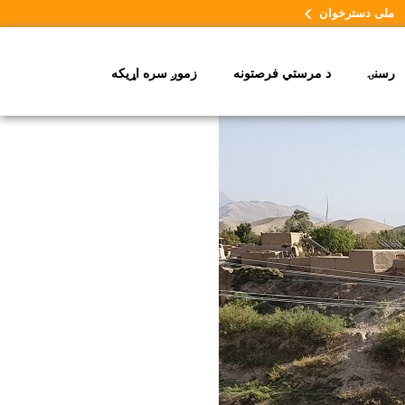
ملی دسترخوان
رسنۍ
د مرستي فرصتونه
زموږ سره اړیکه