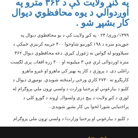
په کنړ ولایت کې د ۳۶۲ مترو په
اوږدوالي د یوه محافظوي دیوال
کار بشپړ شو .
۱۳۹۹
وږی/ ۲۴ - په کنړ ولایت کې د یو محافظوي دیوال په
/
جوړیدو سره د ۱۹۸ کورنیو شاوخوا ۴۰۰ جریبه کرنیزې ځمکې د
سیلاوونو له ګواښ نه ژغورل کیږي. دغه محافظوي دیوال ۳۶۲
متره اوږدوالی لري چې ۳ میلیونه او ۴۰۰ زره افغانۍ پری لګښت
راغلی دی. د پروژې د کار په بهیر کې ماهرو او غیرو ماهرو
کاریګرو ته ۲۷۳۰ کاري ورخې رامنځته شوېدي. نوموړی دیوال د
کلیو د بیارغونې او پرختیا وزارت د ولسي تړون ملي پروګرام له
لوري د کنړ ولایت د پیچ درې ولسوالۍ اړوند د ګورو کلي د
پراختیایي شورا لخوا یې کار بشپړ شویدی
.
د کلیو د بیارغونې او پرختیا وزارت/ د ولسي تړون ملي پروګرام