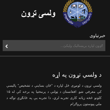
خبرتیاوی
د ولسي تړون په اړه
ولسي تړون د لومړی ځل لپاره د "ځان بساینې د تشخیص" پالیسې
کې معرفي شو. افغانستان د ټولنې د پرمختیا په برخه کې له ۱۵
کلونو څخه زیاته کاری تجربه لري، دا تجربه یې په ځانګړې توګه د
ملي پیوستون پروګرام