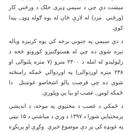
میشت دي چې د سیمي ډېری خلک د ورځني کار
(ورځني مزد) له لارې ځان له یوه ګوله ډوډۍ پیدا
کوي.
د دې سیمې په جنوبي برخه کې یوه کرنیزه ویاله
تېره شوې ده چې له هستوګنیزو کورونو څخه د
راټولېدو له امله د ۲۳۰۰ مترو (۷ متره پلنوالی او
۲۳۸ متره اوږدوالی) په اوږدوالي ځمکه رامنځته
شوې ده چې فرصت پالو اشخاصو غوښتل دا
ځمکه لومړۍ غصب او بیا یي وپلوري.
د ځمکې د غصب د مخنیوي په موخه، د اندېشې
پرمختیایي شورا د ۱۳۹۷ د وري د میاشتې د ۱۵ نېټې
په غونډه کې پر دې موضوع خبرې وکړې او پرېکړه