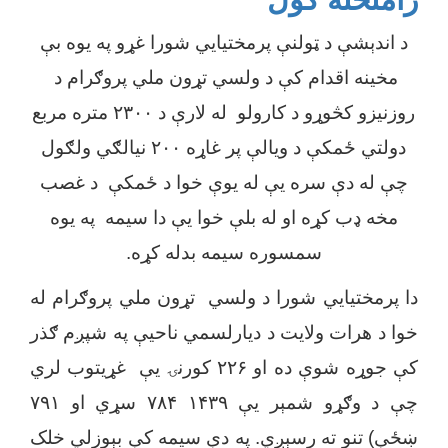
د اندېشې د ټولنې پرمختیایي شورا غړو په یوه بې
مخینه اقدام کې د ولسي تړون ملي پروګرام د
روزنیزو کڅوړو د کارولو له لارې د ۲۳۰۰ متره مربع
دولتي ځمکې د ویالې پر غاړه ۲۰۰ نیالګي ولګول
چې له دې سره یې له یوې خوا د ځمکې د غصب
مخه ډب کړه او له بلې خوا یې دا سیمه په یوه
سمسوره سیمه بدله کړه.
دا پرمختیایي شورا د ولسي تړون ملي پروګرام له
خوا د هرات ولایت د دیارلسمي ناحیې په شپږم ګذر
کې جوړه شوې ده او ۲۲۶ کورنۍ یې غړیتوب لري
چې د وګړو شمېر یې ۱۴۳۹ ۷۸۴ سړي او ۷۹۱
ښځې) تنو ته رسېږي. په دې سیمه کې بېوزلي خلک