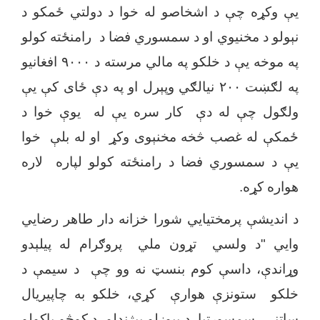
یې وکړه چې د اشخاصو له خوا د دولتي ځمکو د
نېولو د مخنیوي او د سمسوري فضا د رامنځته کولو
په موخه یې د خلکو په مالي مرسته د ۹۰۰۰ افغانیو
په لګښت ۲۰۰ نیالګي وپېرل او په دې ځای کې یې
ولګول چې له دې کار سره یې له یوې خوا د
ځمکې له غصب څخه مخنېوی وکړ او له بلې خوا
یې د سمسوري فضا د رامنځته کولو لپاره لاره
هواره کړه.
د اندیشې پرمختیایي شورا خزانه دار طاهر رضایي
وایي
"
د ولسي تړون ملي پروګرام له پیلېدو
وړاندې، داسې کوم بنسټ نه وو چې د سیمې د
خلکو ستونزې هوارې کړي، خلکو به چاپیریال
ساتنې، سمسورتیا، د بېوزلو پېژندلو، د کوڅو پاکولو