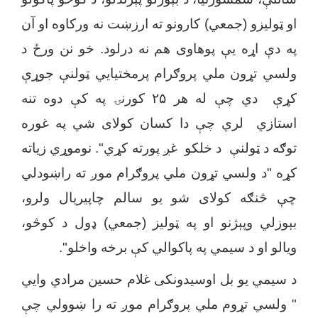
او ټولیزو (جمعي) کارونو ته ارزښت نه ورکاوه او آن
په دې اړه یې پوهاوی هم نه درلود. خو نن ورځ د
ولسي تړون ملي پروګرام پرمختیایي ټولنې جوړې
کړې دي چې له هر ۲۵ کورنۍ په کې دوه تنه
استازي لري چې دا کسان کولای شي په غوره
توګه د ټولنې د خلکو غږ پورته کړي
"
. نوموړي زیاته
کړه
"
د ولسي تړون ملي پروګرام موږ ته راښودلي
چې څنګه کولای شو یو سالم چاپیریال ولرو،
بېوزلي وپېژنو او په ټولیز (جمعي) ډول د کوڅو،
ویالو او د سیمي په پاکوالي کې برخه واخلو
"
.
د سیمي یو بل اوسیدونکی غلام حسین مرادي وایي
"
ولسي تړوم ملي پروګرام موږ ته را ښوولي چې