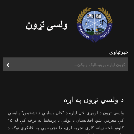
خبرتیاوی
د ولسي تړون په اړه
ولسي تړون د لومړی ځل لپاره د "ځان بساینې د تشخیص" پالیسې
کې معرفي شو. افغانستان د ټولنې د پرمختیا په برخه کې له ۱۵
کلونو څخه زیاته کاری تجربه لري، دا تجربه یې په ځانګړې توګه د