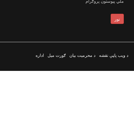
ملي پیوستون پروګرام
نور
د ویب پاڼې نقشه
د محرمیت بیان
ګورت میل
اداره