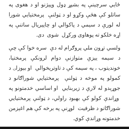
ځایي سرچینې په بشپړ ډول وپېژنو او د هغوی په
ساتلو کې هڅې وکړو او د ټولنې پرمختیایي شورا
له لورې د سیمي د پاکوالي او چاپیریال ساتنې په
اړه خلکو ته پوهاوی ورکړل شوی دی.
ولسي تړون ملي پروګرام له دې سره خوا کې چې
د سیمه ییزې متوازنې دوام لرونکې پرمختیا،
خوندیتوب ، په سیمه کې د تاوتریخوالي او بېوزلۍ د
کمولو په موخه د ټولنې پرمختیایي شوراګانو د
جوړېدو له لارې د زیربنایي او اساسي خدمتونو په
وړاندې کولو کې بهبود راولي، د ټولنې پرمختیایي
شوراګانو د ظرفیت لوړنې په برخه کې هم اغېزمن
خدمتونه وړاندې کوي.