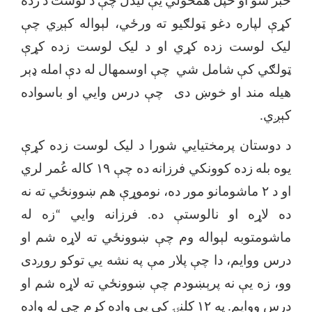
خبر شو او خپل همځولي یې لیدل چې د لوست د زده
کړې لپاره دغو ټولګیو ته ورځي، لېواله کېږي چې
لیک لوست زده کړي او د لیک لوست زده کړې
ټولګي کې شامل شي چې اوسمهال له دې امله ډېر
هیله مند او خوښ دی چې درس وایي او باسواده
کېږي.
د دوستان پرمختیایي شورا د لیک لوست زده کړې
یوه بله زده کوونکي فرزانه ده چې ۱۹ کاله عُمر لري
او د ۲ ماشومانو مور ده، نوموړې هم ښوونځي ته نه
ده لاړه او نالوستې ده. فرزانه وایي
“
زه له
ماشومتوبه لېواله وم چې ښوونځي ته لاړه شم او
درس ووایم، دا چې پلار مې په نشه یي توکو روږدی
وو، زه یې نه پرېښودم چې ښوونځي ته لاړه شم او
درس ووایم. په ۱۲ کلنۍ کې یې واده کړم چې له واده