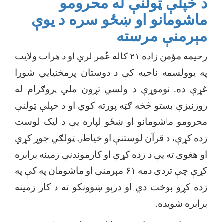
د خپلې ټولنې له محرومو
ماشومانو او ښځو سره د یوې
مېرمنې مرسته
رحیمه مؤمن زاده ۲۱ کاله عُمر لري او د هرات ولایت
په یوولسمه ناحیه کې د دوستان پرمختیایي شورا
غړې ده. نوموړې د ولسي تړون ملي پروګرام له
روزنیزې بستو څخه ګټه پورته کوي او د خپلې ټولنې
محرومو ماشومانو او ښځو لپاره یې د لیک لوست
زده کړې، د قرآن لوستنې او خیاطۍ ټولګي جوړ کړي
او هغوی ته یې د زده کړې او کارموندنې زمینه برابره
کړې چې تردې دمه ۶۱ مېرمنې او ماشومان په کې په
زده کړو بوخت دي او درېو ښوونکو ته د کار زمینه
برابره شویده.