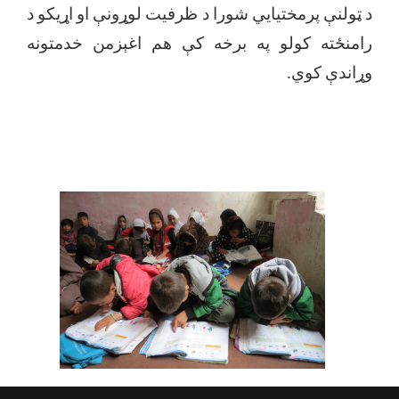
د ټولنې پرمختیایي شورا د ظرفیت لوړونې او اړیکو د
رامنځته کولو په برخه کې هم اغېزمن خدمتونه
وړاندې کوي.