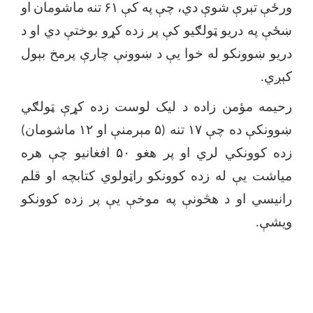
ورځې تېرې شوې دي، چې په کې ۶۱ تنه ماشومان او
ښځې په دریو ټولګیو کې پر زده کړو بوختې دي او د
دریو ښوونکو له خوا یې د ښوونې چارې پرمخ بېول
کېږي.
رحیمه مؤمن زاده د لیک لوست زده کړې ټولګي
ښوونکې ده چې ۱۷ تنه (۵ مېرمنې او ۱۲ ماشومان)
زده کوونکي لري او پر هغو ۵۰ افغانیو چې هره
میاشت یې له زده کوونکو راټولوي کتابچه او قلم
رانیسي او د هڅونې په موخې یې پر زده کوونکو
ویشې.