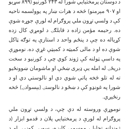
د دوستان پرمختیایي شورا له ۲۴۳ کورنیو (۸۹۹ سړيو
او ۹۰۷ مېرمنو) څخه د هرات ښار په یوولسمه ناحیه
کې د ولسي تړون ملي پروګرام له لورې جوړه شوې
ده. رحیمه مؤمن زاده د قابلګۍ د لومړي کال زده
کړیاله ده چې د پنځم واحد د استازې په توګه ټاکل
شوې ده او د مالی کمیټه د کمېټې غړې ده. نوموړې
په داسې ټولنه کې ژوند کوي چې د کورنیو د سخت
دریځۍ له امله یې ډېری ښځې او ماشومان ښوونځیو
ته له تلو څخه پاتې شوي دي او نالوستي دي او د
شورا په غونډو کې د ښځو د نالوستۍ (بېسوادۍ) څخه
رنځېږي.
نوموړې وروسته له دې چې، د ولسي تړون ملي
پروګرام له لورې د پرمختیایي پلان د قدمو ابزار (د
ژوندانه تحلیل، موسمي کلیزه، سورۍ کوزړۍ او د