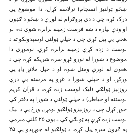
ښځو ټولنیز انسجام) ترلاسه کړل، دا موضوع یې
درک کړه چې د دې پروګرام له لورې د ښځو د ګډون
او ودې لپاره د ښه فرصت زمینه برابره شوې ده، نو
هڅې یې پیل کړې چې د خپلې ټولنې اوسېدونکو ته د
لوست د زده کړې زمینه برابره کړي. نوموړې دا
موضوع د شورا له نورو غړو سره شریکه کړه چې د
هغوی له لورې ومنل شوه او د خپل ملاتړ ډاډ یې
ورکړ، او د خپلې شورا د غړو په مرسته یې درې
روزنیز ټولګي (لیک لوست زده کړه، د قرآن کریم
لوستنه او خیاطۍ) د خپلې ټولنې د شورا په دفتر کې
جوړ کړل چې د روزنیزو ټولګیو لومړۍ ورځ یې د لیک
لوست زده کړې په ټولګي کې د یوې ۲۵ کلنې مېرمې
په ګډون سره پیل کړه. د ټولګیو له جوړېدو یې ۴۵