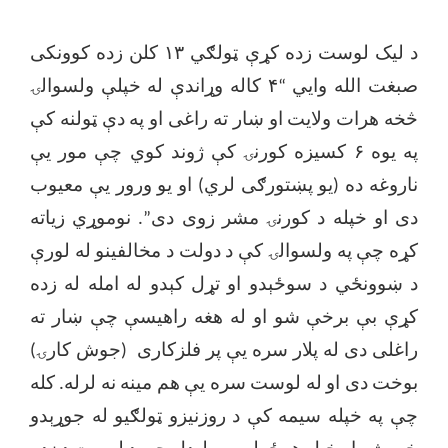
د لیک لوست زده کړې ټولګي ۱۳ کلن زده کوونکی
صبغت الله وایي
“
۴ کاله وړاندې له خپلې ولسوالۍ
څخه هرات ولایت او ښار ته راغی او په دې ټولنه کې
په یوه ۶ کسیزه کورنۍ کې ژوند کوي چې مور یې
ناروغه ده (یو پښتورګی لري) او یو ورور یې معیوب
دی او خپله د کورنۍ مشر زوی دی
”
. نوموړي زیاته
کړه چې په ولسوالۍ کې د دولت د مخالفینو له لورې
د ښوونځي د سوځېدو او تړل کېدو له امله له زده
کړې بې برخې شو او له هغه راهیسې چې ښار ته
راغلی دی له پلار سره یې پر فلزکاری (جوش کارۍ)
بوخت دی او له لوست سره یې هم مینه نه لرله. کله
چې په خپله سیمه کې د روزنیزو ټولګیو له جوړېدو