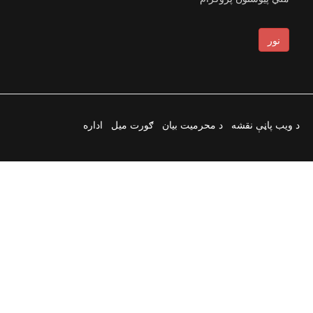
نور
د ویب پاڼې نقشه
د محرمیت بیان
ګورت میل
اداره