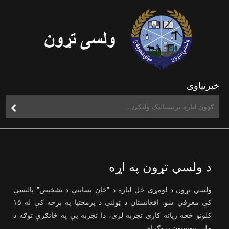
خبرتیاوی
د ولسي تړون په اړه
ولسي تړون د لومړی ځل لپاره د "ځان بساینې د تشخیص" پالیسې
کې معرفي شو. افغانستان د ټولنې د پرمختیا په برخه کې له ۱۵
کلونو څخه زیاته کاری تجربه لري، دا تجربه یې په ځانګړې توګه د
ملي پیوستون پروګرام