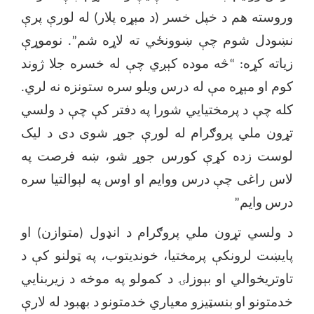
وروسته هم د خپل خسر (د مېړه پلار) له لورې پرې
نښودل شوم چې ښوونځي ته لاړه شم
”
. نوموړې
زیاته کړه:
“
څه موده کېږي چې له خسره جلا ژوند
کوم او مېړه مې له درس ویلو سره ستونزه نه لري.
کله چې د پرمختیایي شورا په دفتر کې چې د ولسي
تړون ملي پروګرام له لورې جوړ شوی دی د لیک
لوست زده کړې کورس جوړ شو، ښه فرصت په
لاس راغی چې درس ووایم او اوس په لېوالتیا سره
درس وایم
”
د ولسي تړون ملي پروګرام د انډول (متوازن) او
پایښت لرونکې پرمختیا، خوندیتوب، په ټولنو کې د
تاوتریخوالي او بېوزلۍ د کمولو په موخه د زیربنایي
خدمتونو او بنسټیزو معیاري خدمتونو د بهبود له لارې