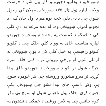
ښوونځیو د ودانیو دجوړولو کار پیل شو د خوست
ولایت لپاره ټول ټال ۱۴۵ ښوونځۍ په پلان کې ونیول
شوي چې د دې ډلې څخه یوه هم د اول خان کلې د
نجونو لمړنۍ ښوونځۍ وه. له بده مرغه په دې کلي
کې د ځمکو د کمښت په وجه د ښوونځۍ د جوړیدو
لپاره مناسب ځای نه وو د کلي خلک چی د کلونو
کلونو راهیسې په خپل کلي کې د یوې ښوونځۍ په
ارمان شپې او ورځې تیرولې نو د کلي خلک سره
جرګه شول تر څو د ښوونځۍ د جوړیدو ځای پیدا
کړي. تر ډیرو مشورو وروسته چې هر څومره سوچ
یې وکړ داسې ځای پیدا نشو چې ښوونځۍ پکې
جوړه کړي. خلک ټول ناهیلې شول او سوچ یې وکړ
کوم چانس چې په لاس ورغلی د ځمکې د نشتون په