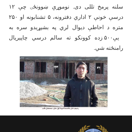
سلنه پرمخ تللی دی. نوموړې ښوونځۍ چې ۱۲
درسې خونې ۲ اداري دفترونه، ۵ تشنابونه او ۲۵۰
متره د احاطې دیوال لري په بشپړیدو سره به
یې۵۰۰ زده کوونکو ته سالم درسي چاپیریال
رامنځته شي.