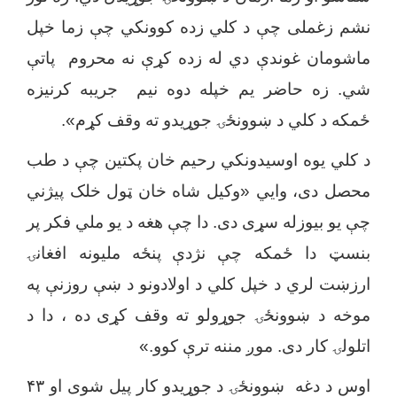
نشم زغملی چې د کلي زده کوونکي چې زما خپل
ماشومان غوندې دي له زده کړې نه محروم پاتې
شي. زه حاضر یم خپله دوه
نیم
جریبه کرنیزه
ځمکه د کلي د ښوونځۍ جوړیدو ته وقف کړم».
د کلي یوه اوسیدونکي رحیم خان پکتین چې د طب
محصل دی، وایي «وکیل شاه خان ټول خلک پیژني
چې یو بیوزله سړی دی. دا چې هغه د یو ملي فکر پر
بنسټ دا ځمکه چې
نژد
ې
پنځه ملیونه افغانۍ
ارزښت لري د خپل کلي د اولادونو د ښې روزنې په
موخه د ښوونځۍ جوړولو ته وقف کړی
د
ه
، دا د
اتلولۍ کار دی. موږ مننه ترې کوو.»
اوس د دغه ښوونځۍ د جوړیدو کار پیل شوی او ۴۳