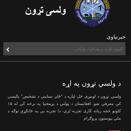
خبرتیاوی
د ولسي تړون په اړه
ولسي تړون د لومړی ځل لپاره د "ځان بساینې د تشخیص" پالیسې
کې معرفي شو. افغانستان د ټولنې د پرمختیا په برخه کې له ۱۵
کلونو څخه زیاته کاری تجربه لري، دا تجربه یې په ځانګړې توګه د
ملي پیوستون پروګرام