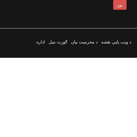
نور
د ویب پاڼې نقشه
د محرمیت بیان
ګورت میل
اداره