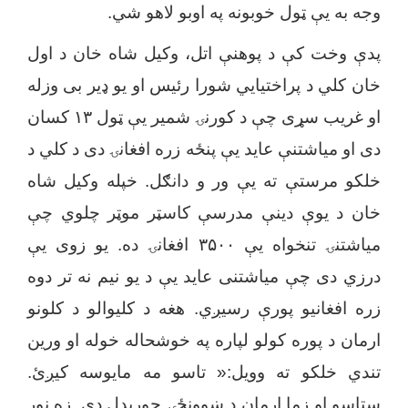
وجه به یې ټول خوبونه په اوبو لاهو شي.
پدې وخت کې د پوهنې اتل، وکیل شاه
خان
د اول
خان کلي د پراختیایي شورا رئیس او یو ډیر بی وزله
او غریب سړی چې د کورنۍ شمیر یې ټول ۱۳ کسان
دی او میاشتنې عاید یې پنځه زره افغانۍ دی د کلي د
خلکو مرستې ته یې ور و دانګل. خپله وکیل شاه
خان د یوې دینې مدرسې کاسټر موټر چلوي چې
میاشتنۍ تنخوا
ه
یې ۳۵۰۰ افغانۍ د
ه.
یو زوی یې
درزي دی چې میاشتنی عاید یې د یو نیم نه تر دوه
زره افغانیو پورې رسیږي. هغه د کلیوالو د کلونو
ارمان د پوره کولو لپاره په خوشحاله خوله او ورین
تندي خلکو ته وویل:« تاسو مه مایوسه کیږئ.
ستاسو او زما ارمان د ښوونځۍ جوړیدل دي. زه نور