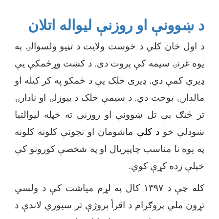
د ښوونې او روزنې لیواله اتلان
د اول خان کلي د خوست ولایت د تڼیو ولسوالۍ په
یوه غرنۍ سیمه کې پروت دی. د کښت وړځمکې یې
ډیرې کمې دي. ډیری خلک یې د ځمکو په کر کیله او
مالدارۍ بوخت دي. د سیمې خلک د بیوزلۍ او نادارۍ
تر څنګ یې تل ښوونې او روزنې ته خپله لیوالتیا
ښودلې خو
د کلې
ماشومان او نجونې کلونه کلونه
په یوه نا مناسب چاپیریال او په شخصې کورونو کې
خپلې زده کړې کوي.
کله چې د ۱۳۹۷ کال په لړم میاشت کې د ولسي
تړون ملي پروګرام د اقرأ پروژې تر سیوري لاندې د