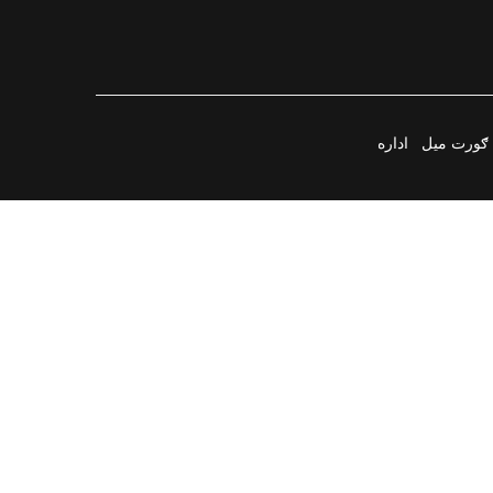
ګورت میل
اداره