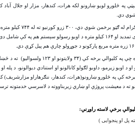
ټې په څلورو لویو ښارونو لکه هرات، کندهار، مزار او جلال آباد
لارې جوړې شوې دي او د برېښنا د ۷۴ کیلو متره مزی تمدید او ۱۶۴ کیلو متره د اوبو
 چې په کلیوالي برخه کې (
۳۴
ولایتونو او
۱۲۳
ولسوالیو) ته د څښاک
اوبو زیرمو، داوبو لګولو کانالونو او استنادي دیوالونو، د پله او 
برخه کې په څلورو ښارونو(هرات، کندهار، ننګرهاراو مزارشریف) کې 
و ته د معیشت پروژې او ښاري زیربناووته د لاسرسي خدمتونه ترس
یوالې برخې لاسته راوړنې
: