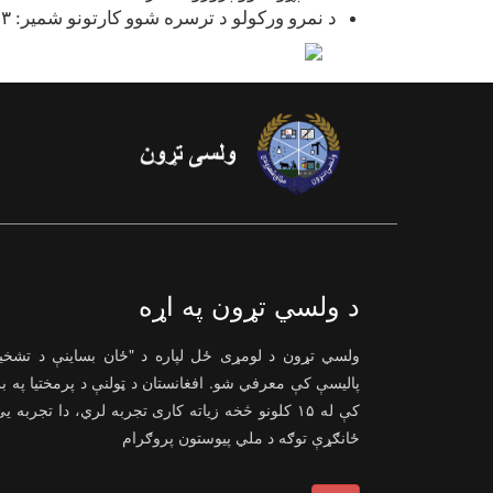
د نمرو ورکولو د ترسره شوو کارتونو شمیر: ۷۱۳
د ولسي تړون په اړه
ولسي تړون د لومړی ځل لپاره د "ځان بساینې د تشخ
پالیسې کې معرفي شو. افغانستان د ټولنې د پرمختیا په ب
کې له ۱۵ کلونو څخه زیاته کاری تجربه لري، دا تجربه ی
ځانګړې توګه د ملي پیوستون پروګرام