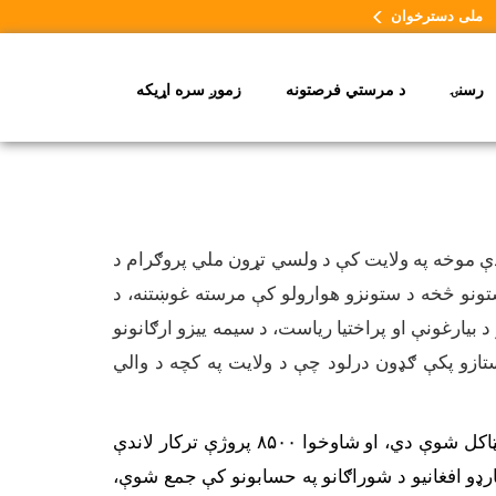
ملی دسترخوان
رسنۍ
د مرستي فرصتونه
زموږ سره اړیکه
ډې موخه په ولایت کې د ولسي تړون ملي پروګرام د
ستونو څخه د ستونزو هوارولو کې مرسته غوښتنه، د
بیارغونې او پراختیا ریاست، د سیمه ییزو ارګانونو
استازو پکې ګډون درلود چې د ولایت په کچه د والي
د ولسي تړون پروګرام په کلیوالو سیمو کې تر ۱۲ زرو زیاتې د کليو پراختیایي شوراګانې او ۱۷۰۰ د کلسټر شوراګانې ټاکل شوې دي، او شاوخوا ۸۵۰۰ پروژې ترکار لاندې
د شمیر څخه ۲۰۰۰ پروژې بشپړې او ګټې اخیستنې ته وړاندې شوې دي. په مجموع کې شاو خوا تر ۱۲ ملیارډو افغانیو د شوراګانو په حسابونو کې جمع شوې،