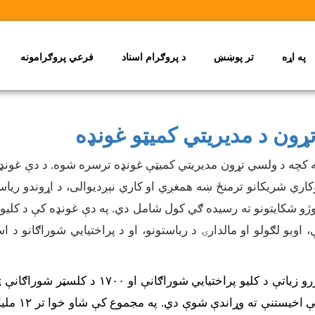
په اړه
تر پوښښ
د پروګرام اسناد
فرعي پروګرامونه
ړون د مدیریتي کمیټو غونډه
په کچه د ولسي تړون مدیریتي کمیټې غونډه ترسره شوه. د دې غون
وکاري
شر
یکانو ترمنځ ښه همغږي او کاري نېږديوالی، د اړوندو ریا
روژو شکایتونو ته رسیده ګي کول شامل دي. په دې غونډه کې د کلیو د 
، اوبو لګولو
او مالدارۍ د ریاستونو، او د پراختیايي شوراګانو د 
دي، چې د یا