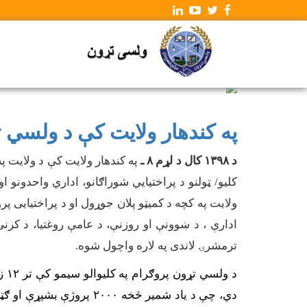
په کندهار ولایت کې د ولسي ت
د ۱۳۹۸ کال د
لړم ۸ ـ
په کندهار ولایت کې د ولایت 
کليو/ ټولنو د پراختیایي شوراګانو، اداري واحدونو ا
ولایت په کچه د کمیټو پلان جوړول او د پراختیایی پ
ادارې
، د
ښوونې او روزنې،
د
عامې روغتیا،
د
کرنې
ترمشرۍ
لاندی
په لاره واچول شو
ه
.