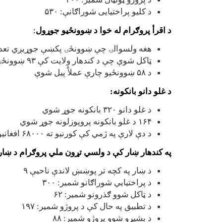
د کليو پراختیایی شوراګانې: ۵۳۰
د اقرأ پروګرام له خوا د ښوونځیو جوړول
:
هغه ولسوالۍ چې ښوونځۍ پکښې جوړیږي تعداد یې ۱۱ دی (سپین بولدک، تخته پل، میوند، ارغستان، ډنډ، دامان، ژیړی، ارغنداب، میانشین
ټاکل شوې چې د کندهار ولایت کې ۹۳ ښوونځۍ جوړې شي.
د ۵۸ ښوونځیو چارې عملاْ پیل شوې
د غلو دانو بانکونه
:
د غلو دانو ۳۲۰ بانکونه جوړ شوي
۱۶۴ د غلو بانکونه پروپوزلونه جوړ شوي
د دې لارې په ژمي کې کورنیو ته ۶۸۰۰۰ افغانیو په ارزښت خوراکي توکي وویشل شي
په
کندهار
ښار کې د ولسي تړون ملي پروګرام د ښاري 
د ښار په کچه تر پوښښ لاندې ناحیې ۹
د پراختیایي شوراګانو شمیر: ۳۰۰
د ټاکل شوو ګذرونو شمیر: ۶۲
د تطبیق په حال کې د پروژو شمیر: ۱۹۷
د بشپړو شوو پروژو شمیر: ۸۸