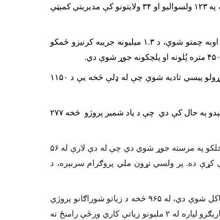
مسلکې او غیر مسلکې کارګرو ته تر ۱۳ میلیونو زیاتې کاري ورځې رامنځته شوې، همدارنګه د ولایت او ولسوالۍ په کچه په ۱۲۳ ولسوالیو او ۳۴ ولایتونو کې مدیریتي کمېټې
په پایله کې څه باندی ۱۲.۵ میلیونه کسان د پروګرام له ګټو څخه برخمن شوې دي، ۴ میلیونو کسانو ته د څښاک پاکې اوبه چمتو شوې، د ۱.۳ میلیونه جریبه کرنیزو ځمکو
د ښوونځیو د جوړولو په برخه کې تر دې مهاله تر ۲۰۰۰ ښوونځیو ته پروپوزلونه ترتیب شوي او د ۱۴۴۰ ښوونځیو د جوړولو پیسي تادیه شوې چې له ډلې څخه یې د ۱۱۵۰
حفظ او مراقبت او جوړولو لپاره ، ۱۷۰۰ پروژې د نغدې بسپنې (نغد فنډ) له لارې د پلي کېدو په حال کې دي چې د یاد شمیر پروژو څخه ۲۷۷
ملیونه ډالره کېږي د خلکو په مرسته جوړ شوي دي چې له دې لارې له ۵۶
ړې کړې ده. پر ولسي تړون ملي پروګرام سربېره، د
د ولسي تړون ملي پروګرام په ښاري پرخه کې تردې دمه له ۸۴۱ زیاتې پراختیایي شوراګانې او ۱۶۲ د ګذر شوراګانې ټاکل شوې دي، له ۹۶۵ څخه د زیاتو شوراګانو پروژې
۲
ملیونو زیاتې کاري ورځې رامنځ ته