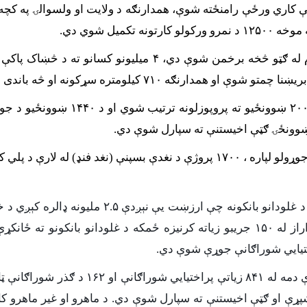
میل شوي دي.
 غلودانو بانکونه چې ارزښت یې نېږدې
۲.۵
راز له
۰
۵
۱
جریبو زیاته کرنیزه ځمکه د غلودانو بانکونو ته ځانک