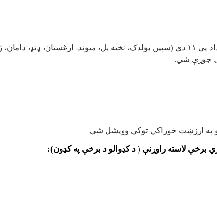
، نیش او پنجوایي)
برخې لاسته راوړنې ( د کډوالو د برخې په کډون)
: