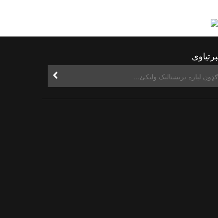
رتیاوی