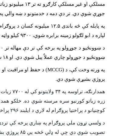
جوړې شوې دي. تر دې دمه د خدمتونو د ښه والي په موخه ۱۲۵۰۰ د نمرو ورکولو کارتونه تک
لپاره د ابو لګولو زمینه برابره شوې، ۹۳۰۰ کیلو واټه بریښنا چمتو شوې او همدارنګه ۷۱۰ کیلومتره سړکونه او څه باندی ۴۵۰ متره پُلونه او پلچکونه جوړ شوې دي.
ښوونځیو د جوړولو چارې عملاٌ پیل شوې دي. او ۱۸ ښوونځۍ ګټې اخیستنې ته سپارل شوې دي.
په ورته وخت کې، د (
MCCG
) د
پروژې بشپړې شوې دي.
همدارنګه، تراوسه په
۳۴
ولایتونو کې له
۰۰
۷
۷
زیات د
زره زیاتو کورنیو سره مرسته شوې ده. خلکو همدا
کوچنیانو د پراختیا پروګرام له لارې د ایلبند ۲۹۶ پراختیایي شوراګانې جوړې شوې دي.
تصویب شوې دي چې له ډلې څخه یې ۸۵ پروژې بشپړې او ګټې اخیستنې ته سپارل شوې دي. د ماهرو او غیر ماهرو کاریګرو لپاره له