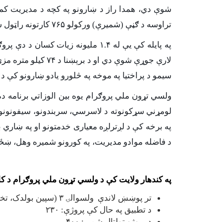
شوې دي، همدا راز د ښارونو په کچه د مدیریت کمې
تراوسه د ګڼې (شمیرې) ورکولو ۷۶۵ کارتونه راټول شوي دي.
سیمو د پراختیا په موخه په څلورو یادو ښارونو کې د ۱۶ زره متره مربع پارکونو د جوړولو چارې هم پیل کړې دي.
ولسي تړون ملي پروګرام یوه بین الوزاتي برنامه ده
لومړني سړکونوته د لاسرسي، سربندونو، سیفونونو او د 
په برخه کې د لږترلږه معیاری خدمتونو او په ښاري 
د فاضله موادو مدیریت، په کورونو شمیره وهل، ښځ
په کندهار ولایت کې د ولسي تړون ملي پروګرام د کل
تر پوښښ لاندې ولسوالۍ ۳ (سپین بولدک، تخته پل او پنجوایی )
د تطبیق په حال کې پروژې: ۲۳۰
د پروژو ټولټال شمیر: ۴۰۰