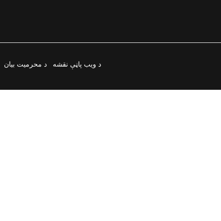
د ویب پاڼې نقشه
د محرمیت بیان