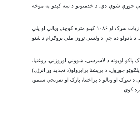
 کې جوړې شوې دي. د خدمتونو د ښه کېدو په موخه
په پایله کې یې له ۱.۴ ملیونه زیات کسان د دې پروګرام له ګټو برخمن شوي دي، ۳۰۰ زرو کورنیو ته له ۷۴۴ کیلو متره زیات سړک او ۱۰۸۶ کیلو متره کوچنۍ ویالې او پلې
 رسولو سېستم هم په کې شامل دی. د یادولو ده چې د ولسي تړون ملي پروګرام د شنو
 پاکو اوبوته د لاسرسی، ښوونې اوروزنې، روغتیا،
پلګوټو جوړول، د بریښنا برابرولو(د تجدید وړ انرژۍ)
د سړک او ویالو د پراختیا، پارک او تفریحي سیمو،
ره کوي .