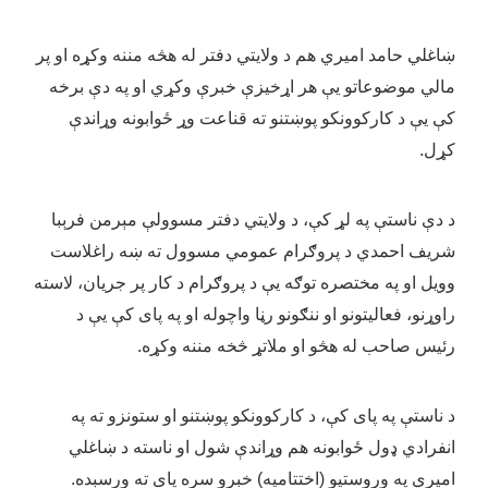
ښاغلي حامد امیري هم د ولایتي دفتر له هڅه مننه وکړه او پر
مالي موضوعاتو یې هر اړخیزې خبرې وکړي او په دې برخه
کې یې د کارکوونکو پوښتنو ته قناعت وړ ځوابونه وړاندې
کړل.
د دې ناستې په لړ کې، د ولایتي دفتر مسوولې مېرمن فرېبا
شریف احمدي د پروګرام عمومي مسوول ته ښه راغلاست
وویل او په مختصره توګه یې د پروګرام د کار پر جریان، لاسته
راوړنو، فعالیتونو او ننګونو رڼا واچوله او په پای کې یې د
رئیس صاحب له هڅو او ملاتړ څخه مننه وکړه.
د ناستې په پای کې، د کارکوونکو پوښتنو او ستونزو ته په
انفرادي ډول ځوابونه هم وړاندې شول او ناسته د ښاغلي
امیري په وروستیو (اختتامیه) خبرو سره پای ته ورسېده.