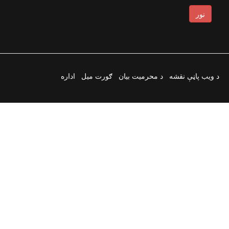
نور
د ویب پاڼې نقشه
د محرمیت بیان
ګورت میل
اداره