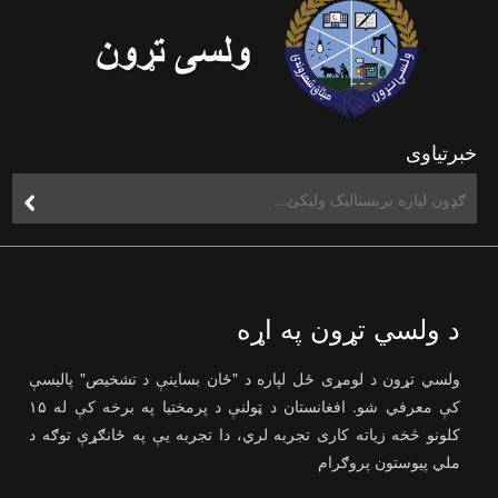
خبرتیاوی
د ولسي تړون په اړه
ولسي تړون د لومړی ځل لپاره د "ځان بساینې د تشخیص" پالیسې
کې معرفي شو. افغانستان د ټولنې د پرمختیا په برخه کې له ۱۵
کلونو څخه زیاته کاری تجربه لري، دا تجربه یې په ځانګړې توګه د
ملي پیوستون پروګرام