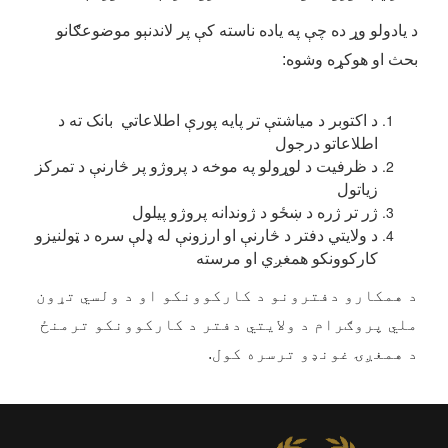
د یادولو وړ ده چې په یاده ناسته کې پر لاندنېو موضوعګانو
بحث او هوکړه وشوه:
د اکتوبر د میاشتې تر پایه پورې اطلاعاتي بانک ته د
اطلاعاتو درجول
د ظرفیت د لوړولو په موخه د پروژو پر څارنې د تمرکز
زیاتول
ژر تر ژره د ښځو د ژوندانه پروژو پیلول
د ولایتي دفتر د څارنې او ارزونې له ډلې سره د ټولنیزو
کارکوونکو همغږي او مرسته
د همکارو دفترونو د کارکوونکو او د ولسي تړون
ملي پروګرام د ولایتي دفتر د کارکوونکو ترمنځ
د همغږۍ غونډو ترسره کول.