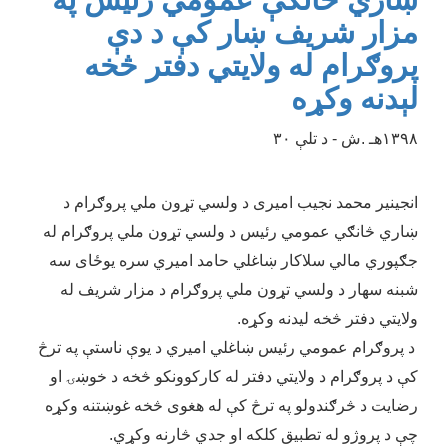
مزار شریف ښار کې د دې
پروګرام له ولایتي دفتر څخه
لېدنه وکړه
۱۳۹۸
ه
ـ
.ش
- د تلې ۳۰
انجینیر محمد نجیب امیری د ولسي تړون ملي پروګرام د
ښاري څانګي عمومي رئیس د ولسي تړون ملي پروګرام له
جګپوري مالي سلاکار ښاغلي حامد امیري سره یوځای سه
شبنه سهار د ولسي تړون ملي پروګرام د مزار شریف له
ولایتي دفتر څخه لیدنه وکړه.
د پروګرام عمومي رئیس ښاغلي امیري د یوې ناستې په ترڅ
کې د پروګرام د ولایتي دفتر له کارکوونکو څخه د خوښۍ او
رضایت د څرګندولو په ترڅ کې له هغوی څخه غوښتنه وکړه
چې د پروژو له تطبیق کلکه او جدي څارنه وکړي.