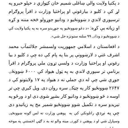
د پکتیا ولایت والي ښاغلی شمیم خان کټوازي د خپلو خبرو په
لړ کې د کلیو د بیارغونې او پراختیا وزارت د اقرأ پروګرام
ترسیوري لاندې د ښوونځیو د ودانیو جوړولو څخه مننه و کړه
او زیاته یې کړه:
«د دغو ښوونځیو په جوړیدو سره به په پکتیا ولایت کې
د ښوونځیو د ودانۍ ۹۹ سلنه ستونزه حل شي».
د افغانستان د اسلامي جمهوریت ولسمشر جلالتمآب محمد
اشرف غني د لارښوونې پر بنا په پام کې ده چې د کلیو د بیا
رغونې او پراختیا وزارت د ولسي تړون ملي پروګرام د اقرأ
برنامې تر سیوري لاندې به په ټول هیواد کې ۶۰۰۰ ښوونځۍ
جوړې شي چې له دې جملي نه د هیواد په ۱۷ ولایتونو کې د
۲۶۴۷ ښوونځیو کار په چټکۍ سره روان دی. ویل کیږي چې تر
اوسه د څو ښوونځیو د ودانیو کار بشپړ شوی دی او د ورځو په
تیریدو سره د تکمیل شوو ښوونځیو شمیر مخ په زیاتیدو دی
چې په نږدې
راتلونکې کې به پوهنې وزارت ته لس ګونه ښوونځیۍ
وسپارل شي او د پوهنې د کورنۍ مینه والو ته به د ګټې اخستنې په موخه