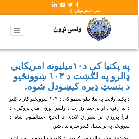
ملی دسترخوان
په پکتیا کې د۱۰میلیونه امریکایي
ډالرو په لګښت د ۱۰۳ ښوونځیو
د بنسټ ډبره کیښودل شوه.
د پکتیا ولایت په بیلا بیلو سیمو کې د ۱۰۳ ښوونځیو کار د کلیو
د بیا رغونې او پراختیا وزارت د ولسي تړون ملي پروګرام د
اقرأ پروژې تر سیوري لاندې د الحاج عبدالقیوم شاه د
ښوونځۍ په پرانستل کیدو سره پیل شو.
پوهندوی مجیب الرحمن کریمې د کلیو د بیا رغونې او پراختیا