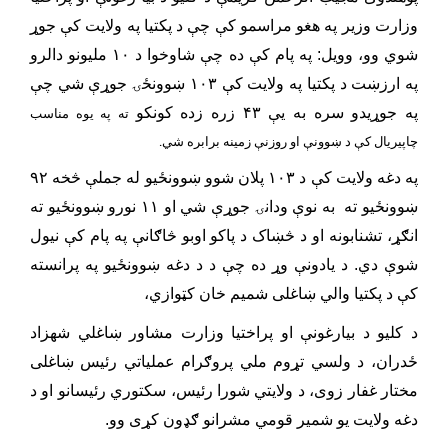
وزارت وزیر په هغو مراسمو کې چې د پکتیا په ولایت کې جوړ
شوي وو، وویل: په پام کې ده چې شاوخوا د ۱۰ ملیونو دالرو
په ارزښت د پکتیا په ولایت کې ۱۰۳ ښوونځۍ جوړې شي چې
په جوړیدو سره به یې ۴۳ زره زده کونکو
ته په یوه مناسب
چاپیریال کې د ښوونې او روزنې زمینه برابره شي.
په دغه ولایت کې د ۱۰۳ پلان شوو ښوونځیو له جملې څخه ۹۲
ښوونځیو ته به نوې ودانۍ جوړې شي او ۱۱ نورو ښوونځیو ته
انګړ، تشنابونه او د څښاک د پاکو اوبو څاګانې په پام کې نیول
شوې دي. د یادونې وړ ده چې د د دغه ښوونځیو په پرانسته
کې د پکتیا والي ښاغلی شمیم خان کټوازي،
د کلیو د بیارغونې او پراختیا وزارت مشاور ښاغلي شهزاد
ځدران، د ولسي تړوم ملي پروګرام عملیاتي رئیس ښاغلی
مختار غفار زوی، د ولایتي شورا رئیس، سکتوري رئیسانو او د
دغه ولایت یو شمیر قومي مشرانو ګډ‌ون کړی وو.