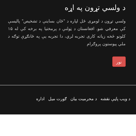
د ولسي تړون په اړه
ولسي تړون د لومړی ځل لپاره د "ځان بساینې د تشخیص" پالیسې
کې معرفي شو. افغانستان د ټولنې د پرمختیا په برخه کې له ۱۵
کلونو څخه زیاته کاری تجربه لري، دا تجربه یې په ځانګړې توګه د
ملي پیوستون پروګرام
نور
د ویب پاڼې نقشه
د محرمیت بیان
ګورت میل
اداره