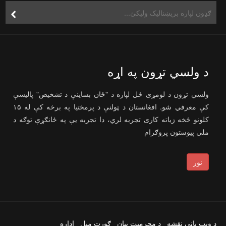
د ولسي تړون په اړه
ولسي تړون د لومړی ځل لپاره د "ځان بساینې د تشخیص" پالیسې
کې معرفي شو. افغانستان د ټولنې د پرمختیا په برخه کې له ۱۵
کلونو څخه زیاته کاری تجربه لري، دا تجربه یې په ځانګړې توګه د
ملي پیوستون پروګرام
نور
د ویب پاڼې نقشه
د محرمیت بیان
ګورت میل
اداره