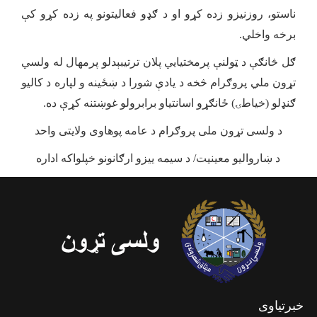
ناستو، روزنیزو زده کړو او د ګډو فعالیتونو په زده کړو کې
برخه واخلي.
ګل څانګې د ټولنې پرمختیايي پلان ترتیبېدلو پرمهال له ولسي
تړون ملي پروګرام څخه د یادې شورا د ښځینه و لپاره د کالیو
ګنډلو (خیاطۍ) ځانګړو اسانتیاو برابرولو غوښتنه کړې ده.
د ولسی تړون ملی پروګرام د عامه پوهاوی ولایتی واحد
د ښاروالیو معینیت/ د سیمه ییزو ارګانونو خپلواکه اداره
خبرتیاوی