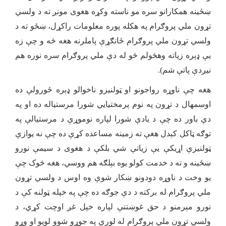
ښځینه همکارانو سره مو ناسته وکړه هغوی مونږ ته د ولسي
تړون ملي پروګرام په هکله پوره معلومات راکړل، ښځو ته د
ولسي تړون ملي پروګرام ځانګړې پاملرنه هغه څه و چې زه
يې ډېره زیاته وهڅولم څو له دې ملي پروګرام سره نوره هم
نیږدې پاتې شم).
هغه چې ناوړه رواجونو او ټولنیزو ناخوالو ډېره ځورولې ده
اوسمهال د تړون په نوم پرمختیايي شورا مرستیاله ده او په
دې باور ده چې د یادې شورا لپاره نوموړې د مرستیالې په
توګه ټاکل کېدل هغې ته زمینه مساعده کړې ده چې نه یوازې
ټولنیزې اړیکې يې زیاتې شي بلکې د هغوی د سیمې نورو
ښځینه و ته د خدمت کولو یوه بېلګه هم ووسي، هغه څوک چې
یو وخت د ناوړه دودونو ښکار شوې وه اوس د ولسي تړون
ملي پروګرام له برکته د دې جوګه ده چې په خپله ټولنه کې د
نورو مېرمنو د حق غوښتنې لپاره خپل غږ اوچت کړي، د
ولسي تړون ملي پروګرام له لوري په جوړو شوو لویو او وړو