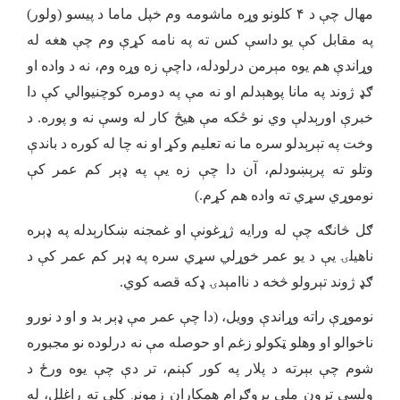
مهال چې د ۴ کلونو وړه ماشومه وم خپل ماما د پیسو (ولور)
په مقابل کې یو داسې کس ته په نامه کړې وم چې هغه له
وړاندې هم یوه مېرمن درلودله، داچې زه وړه وم، نه د واده او
ګډ ژوند په مانا پوهېدلم او نه مې په دومره کوچنیوالي کې دا
خبرې اورېدلې وي نو ځکه مې هیڅ کار له وسې نه و پوره. د
وخت په تېرېدلو سره ما نه تعلیم وکړ او نه چا له کوره د باندې
وتلو ته پرېښودلم، آن دا چې زه يې په ډېر کم عمر کې
نوموړي سړي ته واده هم کړم.)
ګل څانګه چې له ورایه ژړغونې او غمجنه ښکارېدله په ډېره
ناهیلۍ يې د یو عمر خوړلي سړي سره په ډېر کم عمر کې د
ګډ ژوند تېرولو څخه د ناامېدۍ ډکه قصه کوي.
نوموړې راته وړاندې وویل، (دا چې عمر مې ډېر بد و او د نورو
ناخوالو او وهلو ټکولو زغم او حوصله مې نه درلوده نو مجبوره
شوم چې بېرته د پلار په کور کېنم، تر دې چې یوه ورځ د
ولسي تړون ملي پروګرام همکاران زمونږ کلي ته راغلل، له