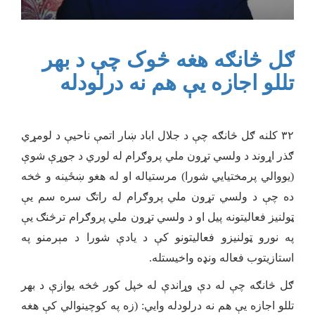
ګل څانګه هغه څوک چې د بهر
تللو اجازه يې هم نه درلودله
۳۲ کلنه ګل څانګه چې د جلال اباد ښار اتمې ناحیې د لومړي
ګذر اړوند د ولسي تړون ملي پروګرام له لوري د جوړې شوې
(یووالي پرمختیايي شورا) مرستیاله او له هغو ښځینه و څخه
ده چې د ولسي تړون ملي پروګرام له راتګ سره سم یې
ټولنیز فعالیتونه پیل او د ولسي تړون ملي پروګرام ترڅنګ يې
په نورو ټولنیزو فعالیتونو کې د یادې شورا د مېرمنو په
استازیتوب فعاله ونډه واخیستله.
ګل څانګه چې له دې وړاندې له خپل کور څخه یوازې د بهر
تللو اجازه يې هم نه درلودله وايي: (زه په کوچینوالي کې هغه