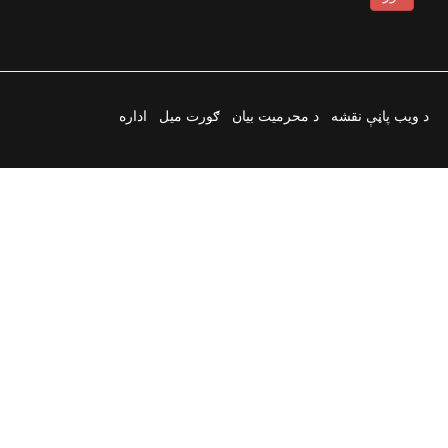
د ویب پاڼې نقشه
د محرمیت بیان
ګورت میل
اداره