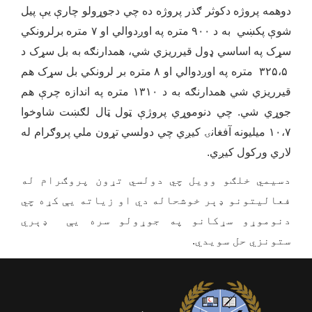
دوهمه پروژه دکوثر ګذر پروژه ده چي دجوړولو چارې یې پیل
شوې پکښي به د ۹۰۰ متره په اوږدوالي او ۷ متره برلرونکي
سړک په اساسي ډول قیرریزي شي، همدارنګه به بل سړک د
۳۲۵،۵ متره په اوږدوالي او ۸ متره بر لرونکي بل سړک هم
قیرریزي شي همدارنګه به د ۱۳۱۰ متره په اندازه چرې هم
جوړي شي. چي دنوموړي پروژې ټول ټال لګښت شاوخوا
۱۰،۷ میلیونه آفغانۍ کیږي چي دولسي تړون ملي پروګرام له
لاري ورکول کیږي.
دسیمي خلګو وویل چي دولسي تړون پروګرام له
فعالیتونو ډېر خوشحاله دي او زیاته یې کړه چي
دنوموړو سړکانو په جوړولو سره یې ډېري
ستونزي حل سویدي.