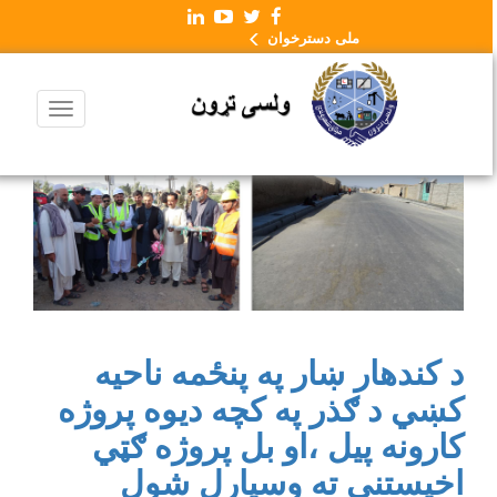
ملی دسترخوان
د کندهار ښار په پنځمه ناحیه
کښي د ګذر په کچه دیوه پروژه
کارونه پیل ،او بل پروژه ګټي
اخیستني ته وسپارل شول