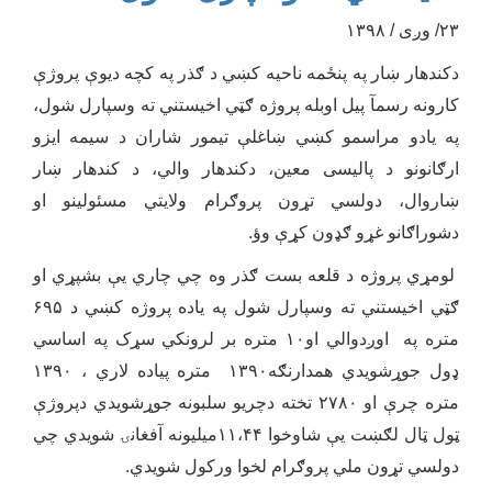
۲۳/ وږی / ۱۳۹۸
دکندهار ښار په پنځمه ناحیه کښي د ګذر په کچه دیوې پروژې
کارونه رسمآ پیل اوبله پروژه ګټي اخیستني ته وسپارل شول،
په یادو مراسمو کښي ښاغلې تیمور شاران د سیمه ایزو
ارګانونو د پالیسی معین، دکندهار والي، د کندهار ښار
ښاروال، دولسي تړون پروګرام ولایتي مسئولینو او
دشوراګانو غړو ګډون کړې وؤ.
لومړي پروژه د قلعه بست ګذر وه چي چاري یې بشپړي او
ګټي اخیستني ته وسپارل شول په یاده پروژه کښي د ۶۹۵
متره په اوږدوالي او۱۰ متره بر لرونکي سړک په اساسي
ډول جوړشویدي همدارنګه۱۳۹۰ متره پیاده لاري ، ۱۳۹۰
متره چرې او ۲۷۸۰ تخته دچریو سلبونه جوړشویدي دپروژې
ټول ټال لګښت یې شاوخوا ۱۱،۴۴میلیونه آفغانۍ شویدي چي
دولسي تړون ملي پروګرام لخوا ورکول شویدي.