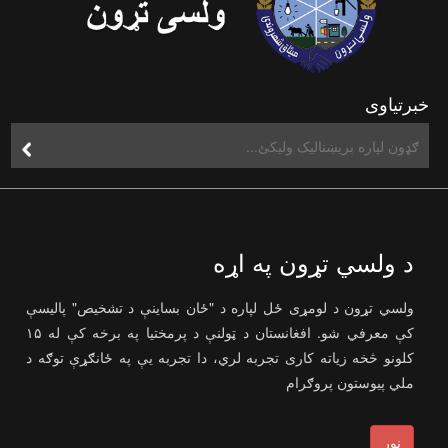
خبرتیاوی
د ولسي تړون په اړه
ولسي تړون د لومړی ځل لپاره د "ځان بساینې د تشخیص" پالیسې
کې معرفي شو. افغانستان د ټولنې د پرمختیا په برخه کې له ۱۵
کلونو څخه زیاته کاری تجربه لري، دا تجربه یې په ځانګړې توګه د
ملي پیوستون پروګرام
نور