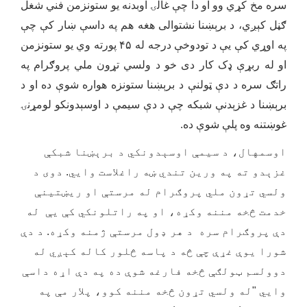
سره مخ کړي وو او دا چې غالۍ اوبدنه یو ستونزمن فني شغل
ګڼل کېږي، د برېښنا نشتوالی هغه هم په داسې ښار کې چې
په اوړي کې یې د تودوخې درجه له ۴۵ پورته وي یو ستونزمن
او له ربړې ډک کار دی خو د ولسي تړون ملي پروګرام په
راتګ سره د دې ټولنې د برېښنا ستونزه هواره شوې ده او د
برېښنا د غزېدنې شبکه چې د دې سیمې د اوسېدونکو لومړنۍ
غوښتنه وه پلې شوې ده.
اوسمهال، د سیمې اوسېدونکي د برېښنا شبکې
غزېدو ته په ورین تندي ښه راغلاست وایي. دوی د
ولسي تړون ملي پروګرام له مرستې او ریښتینې
خدمت څخه مننه وکړه، او په راتلونکي کې یې له
دې پروګرام سره د هر ډول مرستې ژمنه وکړه. د دې
شورا یوې غړې چې څه د پاسه څلور کاله کېږي له
دوولسم ټولګې څخه فارغه شوې ده په دې اړه داسې
وايي
"
له ولسي تړون څخه مننه کوو، پلار مې په