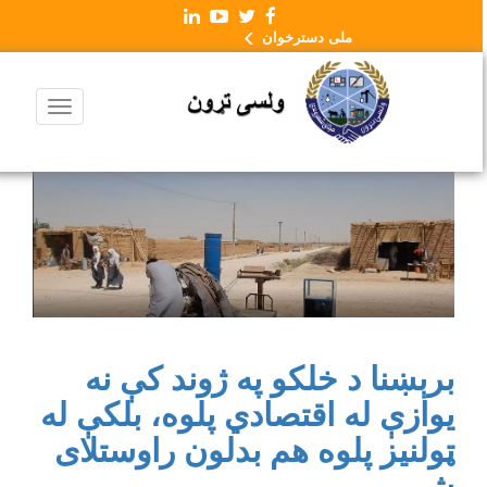
ملی دسترخوان
برېښنا د خلکو په ژوند کې نه
یوازې له اقتصادي پلوه، بلکې له
ټولنیز پلوه هم بدلون راوستلای
شي