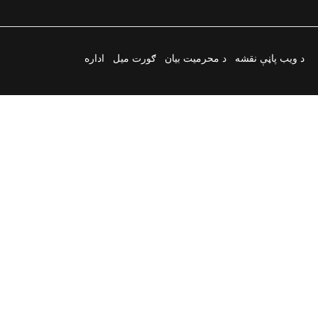
د ویب پاڼې نقشه
د محرمیت بیان
ګورت میل
اداره