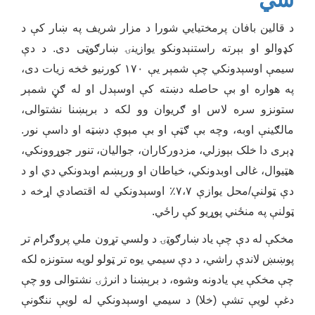
د قالین بافان پرمختیایي شورا د مزار شریف په ښار کې د
کډوالو او بېرته راستنېدونکو یوازینۍ ښارګوټی دی. د دې
سیمې اوسېدونکي چې شمېر یې ۱۷۰ کورنیو څخه زیات دی،
په هواره او بې حاصله دښته کې اوسېدل او له ګڼ شمېر
ستونزو سره لاس او ګریوان وو لکه د برېښنا نشتوالی،
مالګینې اوبه، وچه
ب
ې ګټې او بې مېوې دښټه او داسې نور.
ډېری دا خلک بېوزلي، مزدورکاران، جوالیان، تنور جوړوونکي،
هټیوال، غالی اوبدونکي، خیاطان او ورېښم اوبدونکي دي او د
دې ټولنې/محل یوازې ۷،۷٪ اوسېدونکي له اقتصادي اړخه د
ټولنې په منځني پوړیو کې راځي.
مخکې له دې چې یاد ښارګوټۍ د ولسي تړون ملي پروګرام تر
پوښښ لاندې راشي، د دې سیمي یوه تر ټولو لویه ستونزه لکه
چې مخکې یې یادونه وشوه، د برېښنا د انرژۍ نشتوالی وو چې
دغې لویې تشې (خلا) د سیمي اوسېدونکي له لویې ننګونې