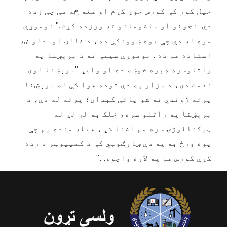
خپل کور کې کورس جوړ کړم او هغه څه مې چې زده
دي نجونو او ماشومانو ته ورزده کړم.
"
نوموړې
سره له دې چې یوه ښوونکې ده، د غالۍ اوبدلو ښه
استاده هم ده . نوموړې سیمې ته د برېښنا په
راتلوسره ډېره خوښه ده او وایي
"
برېښنا لوی
نعمت دی، د مزار په دې توده هوا کې له برېښنا
پرته ژوندي نه شو پاتې کېدای؛ پرته له دې، د
برېښنا په راتلو سره، خلک به لږ لږ له
ټیکنالوژۍ سره هم آشنا شي، هیله منده یم چې
یوه ورځ به په دې ښارګوټي کې د کمپیوټر د زده
کړې کورس هم په لاره واچوو.
."