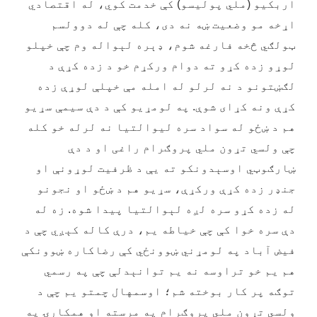
اربکیو (ملي پولیسو) کې خدمت کوي، له اقتصادي
اړخه مو وضعیت ښه نه دی، کله چې له دوولسم
ټولګي څخه فارغه شوم، ډېره لېواله وم چې خپلو
لوړو زده کړو ته دوام ورکړم خو د زده کړې د
لګښتونو د نه لرلو له امله مې خپلې لوړې زده
کړې ونه کړای شوې. په لومړیو کې د دې سیمې سړيو
هم د ښځو له سواد سره لیوالتیا نه لرله خو کله
چې ولسي تړون ملي پروګرام راغی او د دې
ښارګوټي اوسېدونکو ته یې د ظرفیت لوړونې او
جنډر زده کړې ورکړې، سړیو هم د ښځو او نجونو
له زده کړو سره لږه لېوالتیا پیدا شوه. زه له
دې سره خوا کې چې خیاطه یم، درې کاله کېږي چې د
فیض آباد په لومړني ښوونځي کې رضاکاره ښوونکې
هم یم خو تراوسه نه یم توانېدلې چې په رسمي
توګه پر کار بوخته شم؛ اوسمهال چمتو یم چې د
ولسي تړون ملي پروګرام په مرسته او همکارۍ په