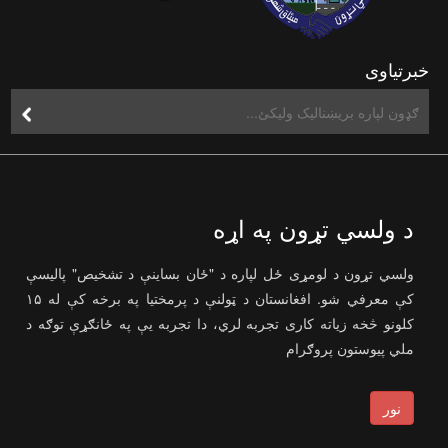
خبرتیاوی
د ولسي تړون په اړه
ولسي تړون د لومړی ځل لپاره د "ځان بساینې د تشخیص" پالیسې
کې معرفي شو. افغانستان د ټولنې د پرمختیا په برخه کې له ۱۵
کلونو څخه زیاته کاری تجربه لري، دا تجربه یې په ځانګړې توګه د
ملي پیوستون پروګرام
نور