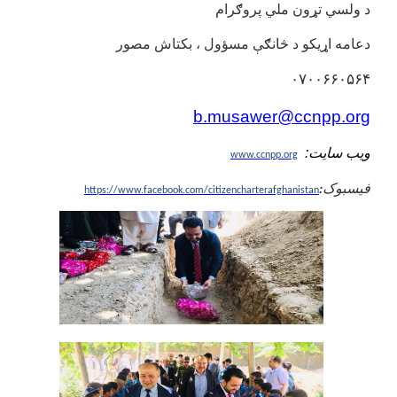
د ولسي تړون ملي پروګرام
دعامه اړیکو د څانګې مسؤول ، بکتاش مصور
۰۷۰۰۶۶۰۵۶۴
b.musawer@ccnpp.org
ویب سایت
:
www.ccnpp.org
فیسبوک
:
https://www.facebook.com/citizencharterafghanistan