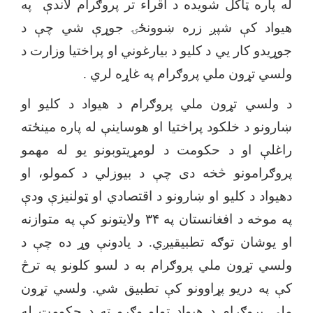
له پاره ټاکل شویده د اقراء تر پروګرام لاندې په
هیواد کې شپږ زره ښوونځۍ جوړې شي چې د
جوړیدو کار یي د کلیو د بیارغوني او پراختیا وزارت د
ولسي تړون ملي پروګرام په غاړه لري .
د ولسي تړون ملي پروګرام د هیواد د کلیو او
ښارونو د خلکود پراختیا او هوساینې له پاره مینځته
راغلې او د حکومت د لومړیتوبونو یو له مهمو
پروګرامونو څخه دی چې د بیوزلي د کمولو، او
دهیواد د کلیو او ښارونو د اقتصادي او ټولنیزې ودې
په موخه د افغانستان په
۳۴
ولایتونو کې په متوازنه
او یوشان توګه تطبیقیږي. د یادونې وړ ده چې د
ولسي تړون ملي پروګرام به د لسو کلونو په ترڅ
کې په دریو پړاوونو کې تطبیق شي. ولسي تړون
ملي پروګرام د هیواد ټولو وګړو ته د حکومت له