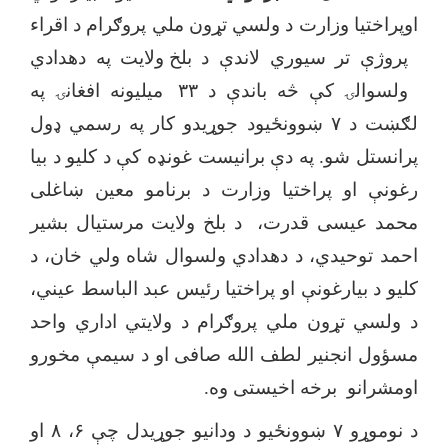
اوپراختیا وزارت د ولسي تړون ملي پروګرام د اقرا
ء
پروژې تر سیوري لاندې د
بلخ ولایت په دهدادي
ولسوالۍ کې څه باندې د ۳۳ میلیونه افغانۍ په
لګښت د ۷ ښوونځیود جوړیدو کار
په رسمي ډول
پرانستل شو. په دې برانیست غونډه کې د کلیو د بیا
رغونې او پراختیا وزارت د برنامو معین ښاغلی
محمد عیسی قدرت، د بلخ ولایت مرستیال بشیر
احمد توحیدي، د دهدادي ولسوال شاه ولي خان، د
کلیو د بیارغونې او پراختیا رئیس عبد الباسط عیني،
د ولسي تړون ملي پروګرام د ولایتي اداري واحد
مسؤول انجنیر لطف الله صافی او د سیمې مخورو
اومشرانو برخه اخیستی وه.
د نوموړو ۷ ښوونځیو د ودانیو جوړیدل چې ۶، ۸ او