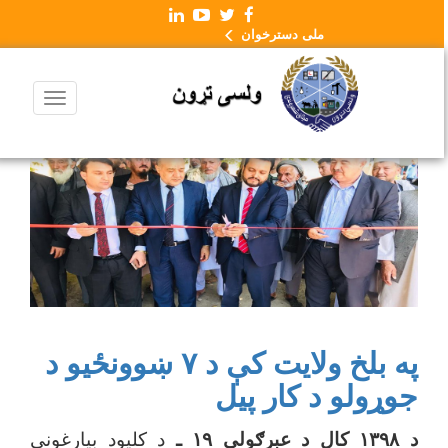
ملی دسترخوان
په بلخ ولایت کې د ۷ ښوونځیو د
جوړولو د کار پیل
د ۱۳۹۸ کال د عبرګولي ۱۹ ـ
د کلیود بیارغوني