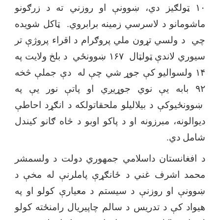
۱۰ ټولګیز دي، ښوونې او روزني ته د زرګونو
ماشومانو د لاسرسي زمینه برابروي. ټاکل شویده
چي د ولسي تړون ملي پروګرام د اقراء پروژې تر
سیوري لاندې ټولټال ۱۶۷ ښوونځي د بلخ ولایت په
۱۴ ولسوالیو کې جوړ شي چې له دې جملې څخه
۹۲ بابه یې نوي جوړیږي او پاتې نور یې په
ښوونځيوکې د بیلالیلو ملحقاتولکه د انګړد احاطې
دیوالونه، مبرزونه او د پاکو اوبو د څاه ګانو کیندل
شامل دي.
د افغانستان داسلامي جمهوري دولت د ولسمشر
محمد اشرف غني د ځانګړې پاملرنې له مخې د
ښوونې او روزنې د سیستم د معیارې کولو او په
هیواد کې د تدریس د سالم چاپیریال رامنځته کولو