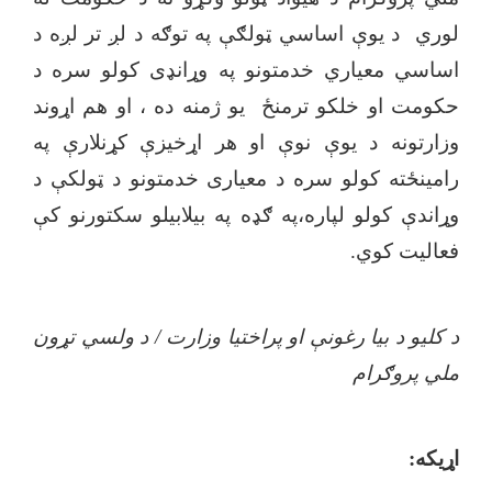
لوري د یوې اساسي ټولګې په توګه د لږ تر لږه د
اساسي معیاري خدمتونو په وړانډی کولو سره د
حکومت او خلکو ترمنځ یو ژمنه ده ، او هم اړوند
وزارتونه د یوې نوې او هر اړخیزې کړنلارې په
رامینځته کولو سره د معیاری خدمتونو د ټولکې د
وړاندې کولو لپاره،په ګډه په بیلابیلو سکتورنو کې
فعالیت کوي.
د کلیو د بیا رغونې او پراختیا وزارت / د ولسي تړون
ملي پروګرام
اړیکه
: