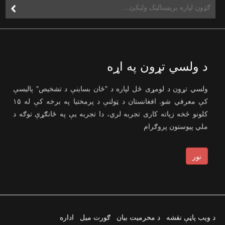
د ولسي تړون په اړه
ولسي تړون د لومړی ځل لپاره د "ځان بساینې د تشخیص" پالیسې
کې معرفي شو. افغانستان د ټولنې د پرمختیا په برخه کې له ۱۵
کلونو څخه زیاته کاری تجربه لري، دا تجربه یې په ځانګړې توګه د
ملي پیوستون پروګرام
نور
د ویب پاڼې نقشه
د محرمیت بیان
ګورت میل
اداره