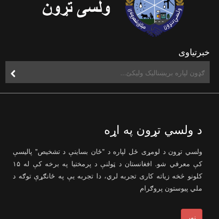
خبرتیاوی
د ولسي تړون په اړه
ولسي تړون د لومړی ځل لپاره د "ځان بساینې د تشخیص" پالیسې
کې معرفي شو. افغانستان د ټولنې د پرمختیا په برخه کې له ۱۵
کلونو څخه زیاته کاری تجربه لري، دا تجربه یې په ځانګړې توګه د
ملي پیوستون پروګرام
نور