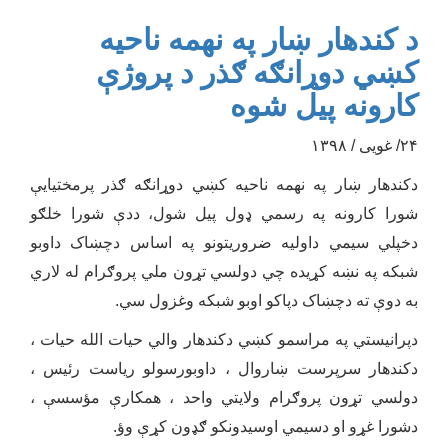
د کندهار ښار په نهمه ناحیه
کښي دوړانګه ګذر د پروژې
کارونه پیل شوه
۲۴/ غویی / ۱۳۹۸
دکندهار ښار په نهمه ناحیه کښي دوړانګه ګذر پرمختیایې
شورا کارونه په رسمي ډول پیل شول، ددې شورا خلګو
دخپلي سیمي داولیه ضروریتونو په اساس دچښاک داوبو
شبکه په نښه کړیده چي دولسي تړون ملي پروګرام له لاري
به دوې ته دچښاک دپاکو اوبو شبکه وغزول سي.
دپرانیستي په مراسمو کښي دکندهار والي حیات الله حیات ،
دکندهار سرپرست ښاروال ، داوبورسولو ریاست رئیس ،
دولسي تړون پروګرام ولایتي واحد ، همکارې مؤسسې ،
دشورا غړو او دسیمي اوسیدونکو ګډون کړې وؤ.