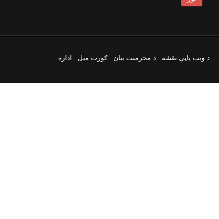
د ویب پاڼې نقشه
د محرمیت بیان
ګورت میل
اداره