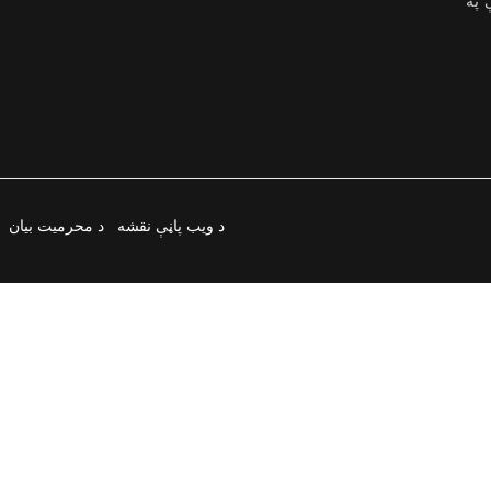
ې په
د ویب پاڼې نقشه
د محرمیت بیان