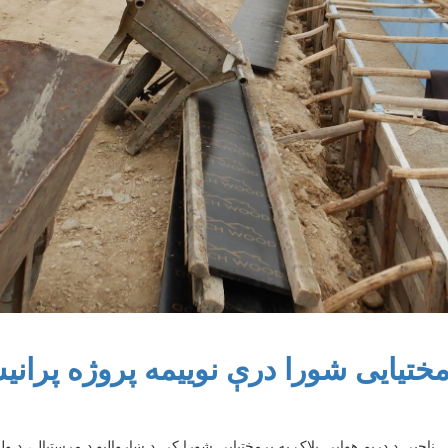
ختیایی شورا درې نوییمه پروژه پران
 ناحیې د دریم هوایې بلاک په پرمختیایی شورا کې د ښاروالیو د مرستیال، د 