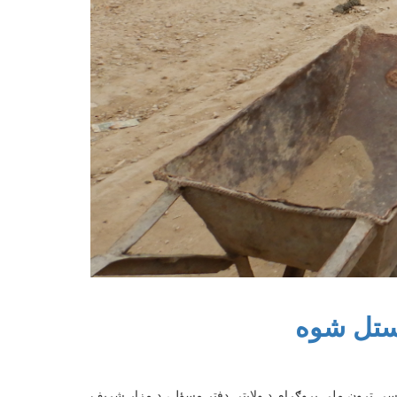
یستل شوه
ولسي تړون ملي پروګرام د ولایتي دفتر مسؤل، د مزار شریف