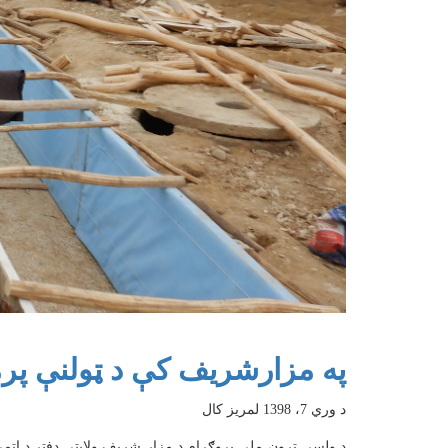
په مزارشریف کې د ټولنې پرم
د وري 7، 1398 لمریز کال
د ولسي تړون ملي پروګرام د مزار شریف ولایتي دفتر د اتمې