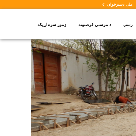
ملی دسترخوان
رسنۍ
د مرستي فرصتونه
زموږ سره اړیکه