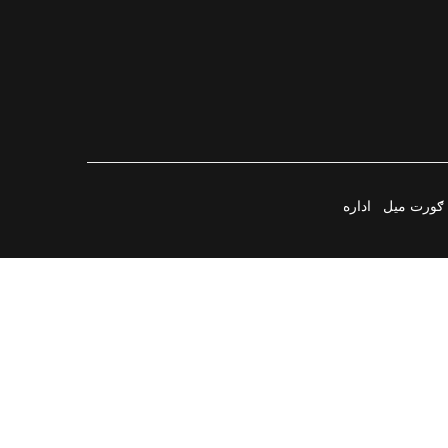
ګورت میل
اداره