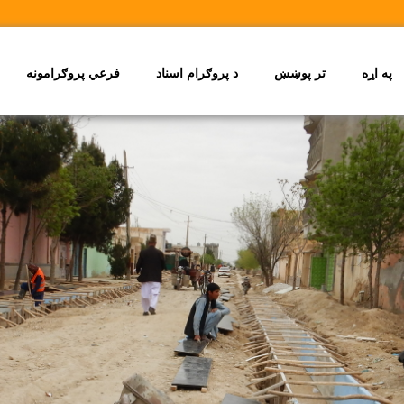
په اړه
تر پوښښ
د پروګرام اسناد
فرعي پروګرامونه