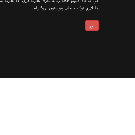
کې له ۱۵ کلونو څخه زیاته کاری تجربه لري، دا تجربه ی
ځانګړې توګه د ملي پیوستون پروګرام
نور