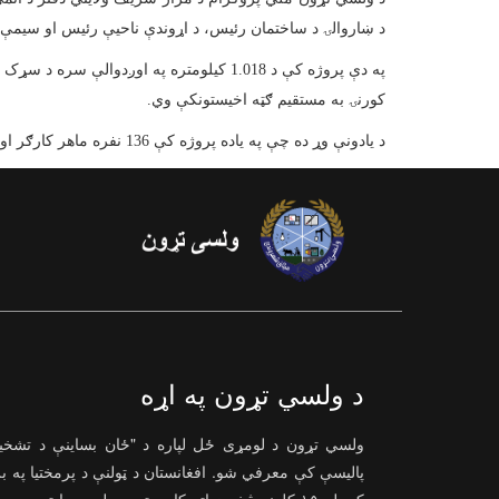
د ښاروالۍ د ساختمان رئیس، د اړوندې ناحیې رئیس او سیمې 
کورنۍ به مستقیم ګټه اخیستونکې وي.
د یادونې وړ ده چې په یاده پروژه کې 136 نفره ماهر کارګر او 240 نفره غیر ماهر کارګر په کار بوخت دي.
د ولسي تړون په اړه
ولسي تړون د لومړی ځل لپاره د "ځان بساینې د تشخ
پالیسې کې معرفي شو. افغانستان د ټولنې د پرمختیا په ب