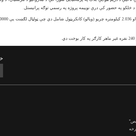
د خلکو په حضور کې درې نوییمه پروژه په رسمي توګه پرانیستل.
خب
یص"
رخه