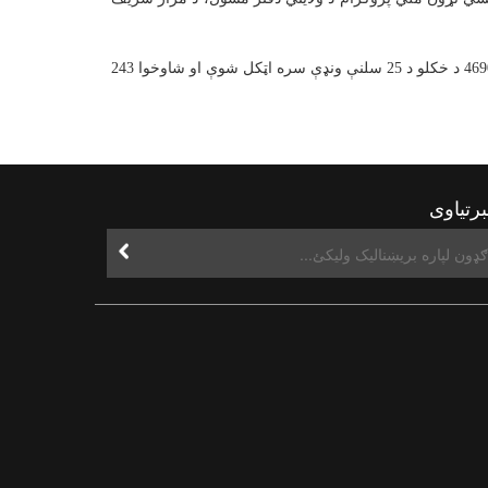
په دې پروژه کې د 1.018 کیلومتره په اوږدوالې سره د سړک او 2.036 کیلومتره چریو (ویالو) کانکریټول شامل دي چې ټولټال لګښت یې 4690000 د خکلو د 25 سلنې ونډې سره اټکل شوې او شاوخوا 243
رتیاوی