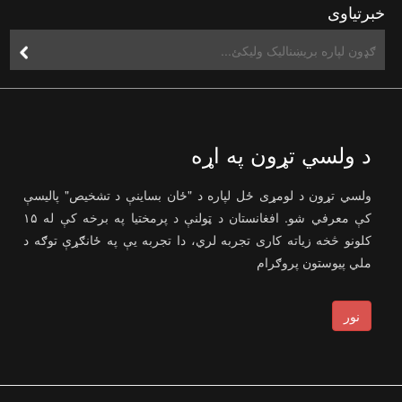
خبرتیاوی
د ولسي تړون په اړه
ولسي تړون د لومړی ځل لپاره د "ځان بساینې د تشخیص" پالیسې
کې معرفي شو. افغانستان د ټولنې د پرمختیا په برخه کې له ۱۵
کلونو څخه زیاته کاری تجربه لري، دا تجربه یې په ځانګړې توګه د
ملي پیوستون پروګرام
نور