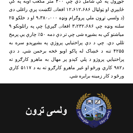
جوړول په کې شامل دي چې ۴۰۰ متر مکعب اوبه په کې
ځایېږي او ټولټال ۱۲،۶۱۲،۶۸۶ افغانۍ لګښت پرې راغلی دی
(د ولسي تړون ملي پروګرام ونډه ۹،۳۸۰،۰۰۰ او د خلکو ۲۵
سلنه ونډه چې ۳،۲۳۲،۶۸۶ افغانۍ ګېږي) چې په راتلونکو ۹
میاشتو کې به بشپړه شی چې تر دې دمه ۵۰٪ چارې یې پرمخ
تللي دي. چې د دې پراختیايي پروژې په بشپړېدو سره به
۴۲۵۵ تنه د څښاک له پاکو اوبو څخه برخمن شي. د دې
پراختیايي پروژو د پلي کېدو پر مهال به ماهرو کارګرو ته
د۹۸۲ کاري ورځو او غیر ماهرو کارګرو ته به د ۵۱۱۷ کاري
ورځو د کار زمینه برابره شي.