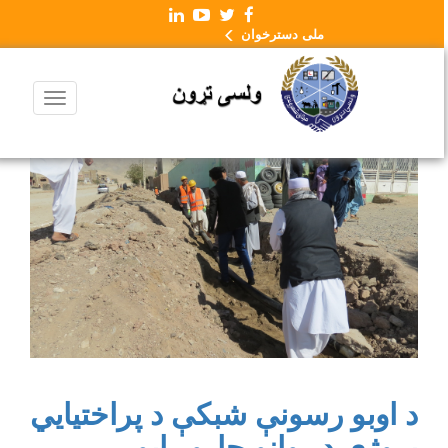
ملی دسترخوان
د اوبو رسونې شبکې د پراختیایي
پروژې د روانو چارو راپور