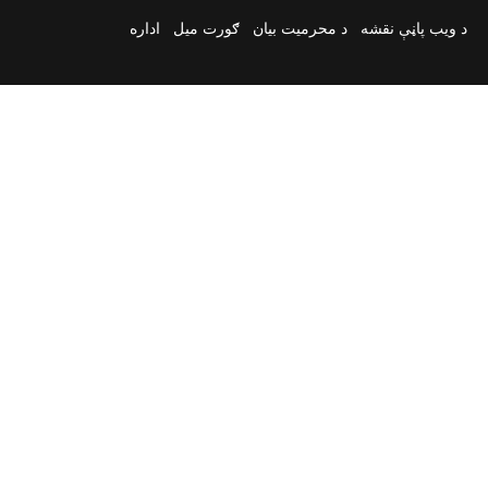
د ویب پاڼې نقشه
د محرمیت بیان
ګورت میل
اداره