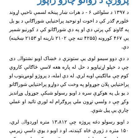
د ۱۳۹۷ د سلواغی ۶ - د هرات ښار پینځه لسمې ناحیې اړوند
څلورم ګذر کې د اخوت او توحید پراختیايي شوراګانې د یو بل
په ګاونډ کې پرتې دي او په دې شوراګانو کې د کورنیو شمېر
يې ۴۶۷ کورونه (۴۲۵۵ تنه چې ۲۱۰۲ نارینه او ۲۱۵۳ ښځینه)
دي.
د دې دوو سیمو لوی یې ستونزې د څښاک اوبو نشتوالۍ دی
چې د خپلو اړتیاوېو د حل له پاره هغه لاسي څاګانې کاروي
کوم چې مالګينې اوبه لري. له دې امله، د پروژو لومړیتوب او
پراختیايي پلان جوړولو په وخت کې دواړو پراختیايي شوراګانو
د یو بل په هوکړې سره د اوبو رسولو شبکې جوړول وړانديز
وکړ چې د ولسي تړون ملي پروګرام له لوري تائید او عملي
چارې یې پيل شوې.
د اوبو رسولو دغه پروژه چې ۱۳،۸۱۲ متره اوږدوالۍ لري،
۱۵۰ متره د ژورې څاه کېندنه، او د اوبو د یوې داسې زيرمې